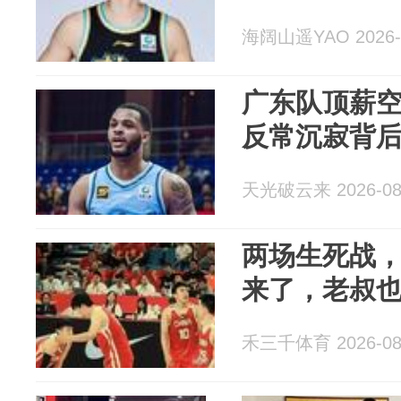
海阔山遥YAO 2026-
广东队顶薪
反常沉寂背
天光破云来 2026-08
两场生死战
来了，老叔
禾三千体育 2026-08