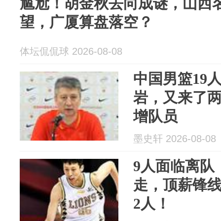
尴尬！胡金秋去向成谜，山西
望，广厦算盘落空？
体坛侃侃球 2026-08-08
中国男篮19
岩，又来了
增队员
墨史轩 2026-08-08
9人面临离队
走，顶薪锋
2人！