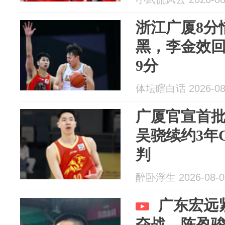
浙江广厦8分
黑，李金效回
9分
体坛瞎白话 2026-08
广厦官宣首批
吴骁续约3年
判
醉卧浮生 2026-08-0
广东宏远
夺战，陈盈