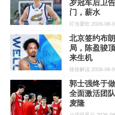
岁冠军后卫
门，薪水
叮当爱吃 2026-08-0
北京签约布
局，陈盈骏
来生机
徐徐解说 2026-08-0
郭士强终于
全面激活团
麦隆
小武侃风云 2026-08