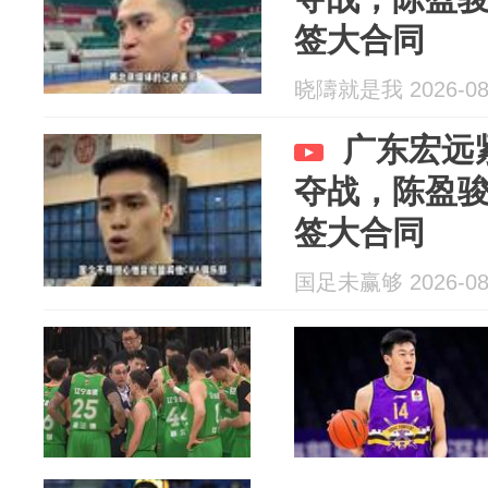
签大合同
晓隯就是我 2026-08
广东宏远
夺战，陈盈
签大合同
国足未赢够 2026-08