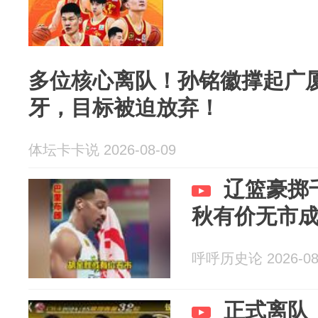
多位核心离队！孙铭徽撑起广
牙，目标被迫放弃！
体坛卡卡说 2026-08-09
辽篮豪掷
秋有价无市
呼呼历史论 2026-08
正式离队