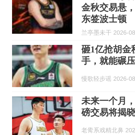
金秋交易悬
东签波士顿
兰亭墨未干 2026-08
砸1亿抢胡金
手，就能碾
慢歌轻步谣 2026-08
未来一个月，
磅交易将揭
老觷系戏精北鼻 2026