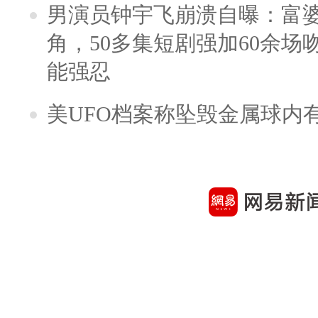
男演员钟宇飞崩溃自曝：富
角，50多集短剧强加60余场吻戏
能强忍
美UFO档案称坠毁金属球内