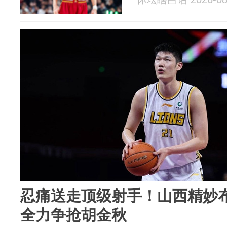
忍痛送走顶级射手！山西精妙
全力争抢胡金秋