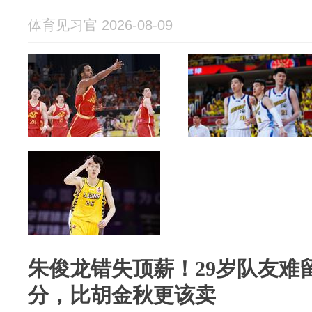
体育见习官 2026-08-09
朱俊龙错失顶薪！29岁队友难
分，比胡金秋更该卖