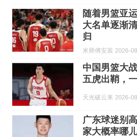
随着男篮亚运
大名单逐渐
归
米师傅安装 2026-08
中国男篮大
五虎出鞘，
天光破云来 2026-08
广东球迷别
家大概率哪