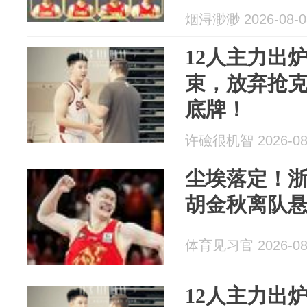
烟浔渺渺 2026-08-0
12人主力出
束，放弃抢
底牌！
许礆很机智 2026-08
尘埃落定！
胡金秋离队
体育见习官 2026-08
12人主力出