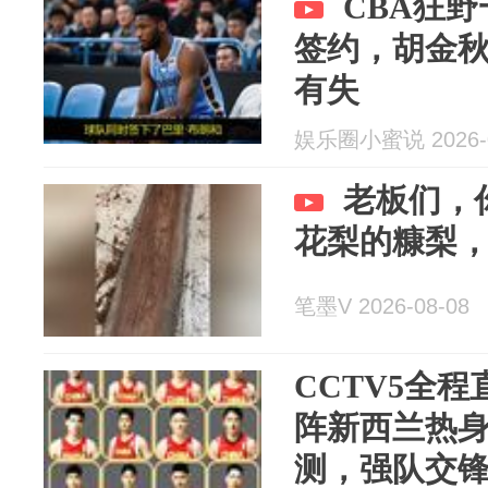
CBA狂
签约，胡金
有失
娱乐圈小蜜说 2026-0
老板们，
花梨的糠梨
笔墨V 2026-08-08
CCTV5全
阵新西兰热身
测，强队交