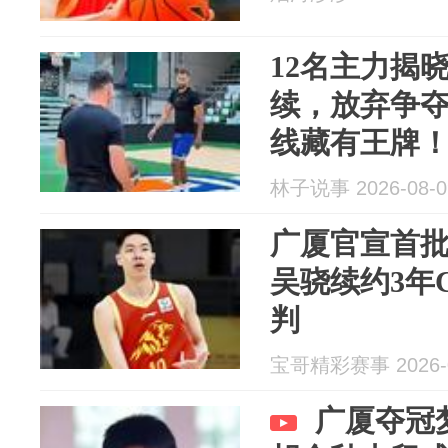
12名主力揭
续，放弃争
线藏有王牌
林子说事 2026-08-0
广厦官宣首批
吴骁续约3年
判
宝哥精彩赛事 2026-0
广厦夺冠