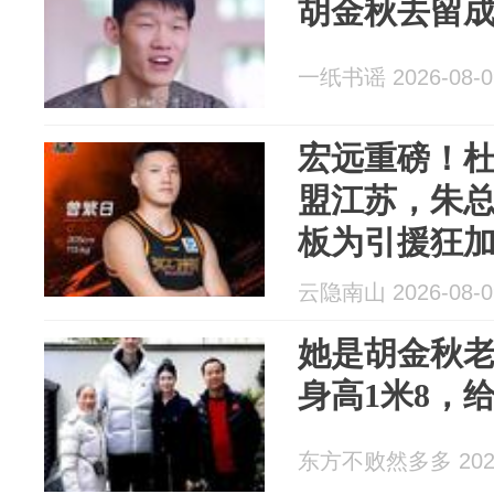
胡金秋去留成
一纸书谣 2026-08-0
宏远重磅！
盟江苏，朱
板为引援狂
云隐南山 2026-08-0
她是胡金秋
身高1米8，
东方不败然多多 2026