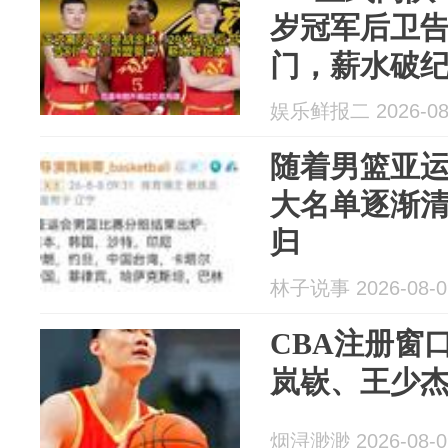
岁冠军后卫
门，薪水破
娱乐鲜报二 2026-08
随着男篮亚运
大名单逐渐
归
林子说事 2026-08-0
CBA注册窗
岚嵚、王少
烟浔渺渺 2026-08-0