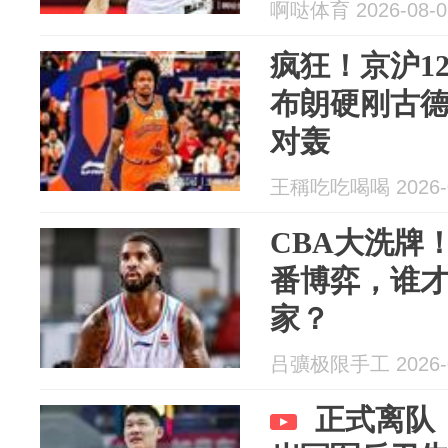
啊哒体育 2026-08-0
疯狂！京沪1
布朗硬刚古德
对轰
王稱吃吃喝喝 2026-0
CBA大洗牌
番博弈，谁
家？
吕彍极限手工 2026-0
正式离队