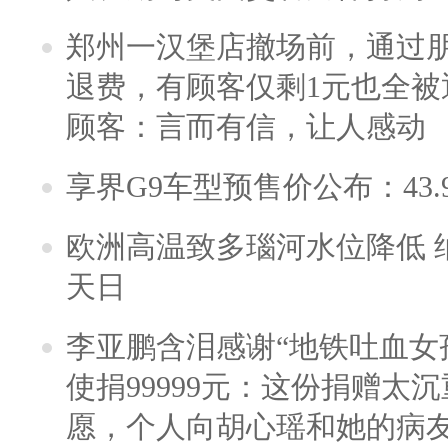
郑州一汉堡店撤场前，通过
退费，有顾客仅剩1元也全被
顾客：言而有信，让人感动
享界G9车型预售价公布：43.
欧洲高温致多瑙河水位降低 
天日
李亚鹏含泪感谢“地铁吐血女
使捐99999元：这份捐赠太
愿，个人向胡心瑶和她的病友之