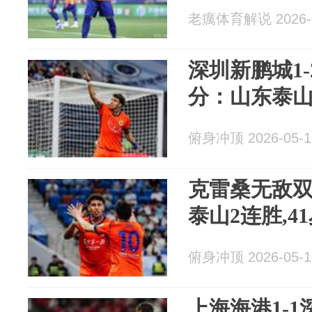
老癘体育解说 2026-0
深圳新鹏城1
分：山东泰山
俯身冲顶 2026-05-1
克雷桑无敌双响
泰山2连胜,4
俯身冲顶 2026-05-1
上海海港1-