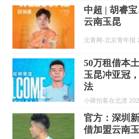
中超 | 胡
云南玉昆
北青网-北京青年报 20
50万租借本
玉昆冲亚冠
法
小驿拍客在北漂 2026
官方：深圳
借加盟云南