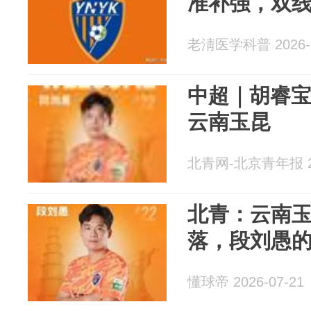
准补强，双
老淸医学科普 2026-0
中超｜胡睿
云南玉昆
北青网-北京青年报 20
北青：云南
落，段刘愚
懂球帝 2026-07-21