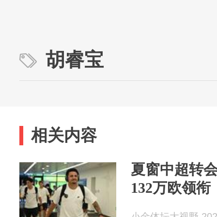
胡睿宝
相关内容
夏窗中超转会
132万欧领
小金体坛大视野 2026