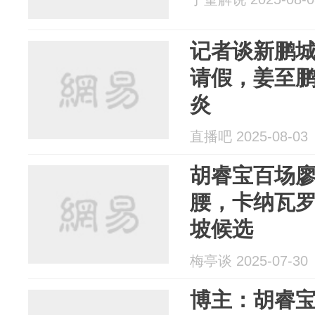
记者谈新鹏
请假，姜至
炎
直播吧 2025-08-03
胡睿宝百场
腰，卡纳瓦
坡候选
梅亭谈 2025-07-30
博主：胡睿