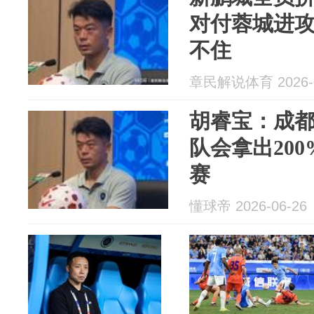
对付蓉城进
不住
章民解说体育 2026-0
胡睿宝：成
队会拿出20
赛
懂球帝 2026-06-26