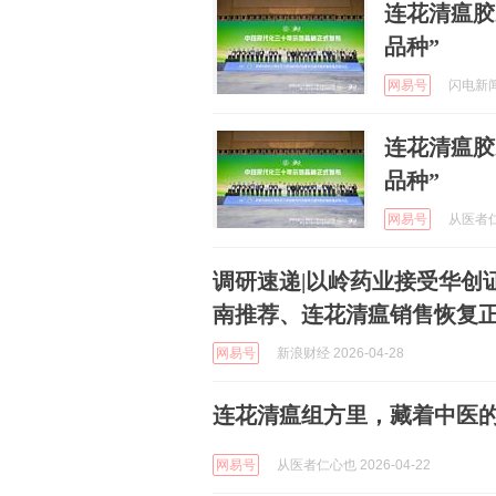
连花清瘟胶
品种”
网易号
闪电新闻 
连花清瘟胶
品种”
网易号
从医者仁心
调研速递|以岭药业接受华创
南推荐、连花清瘟销售恢复
网易号
新浪财经 2026-04-28
连花清瘟组方里，藏着中医的
网易号
从医者仁心也 2026-04-22