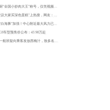
“全国小炒肉大王”称号，仅凭视频评出？中国烹饪协会回应
建议大家买深色蛋糕”上热搜，网友：天塌了！
白海豚”加强！中心附近最大风力已达15级 最新研判
G9车型预售价公布：43.98万起
客发放西梅汁，致多名乘客在飞行途中排队上厕所！乘客：机上100多人只有2个厕所；客服回应：并非每架飞机都会发放西梅汁