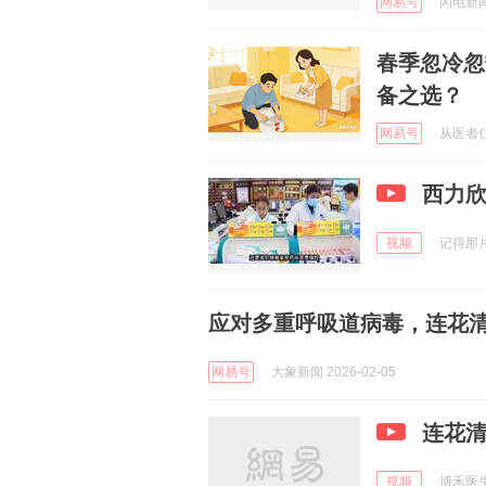
网易号
闪电新闻 
春季忽冷忽
备之选？
网易号
从医者仁心
西力欣
视频
记得那片海
应对多重呼吸道病毒，连花
网易号
大象新闻 2026-02-05
连花
视频
博禾医生 