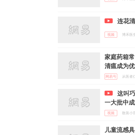
连花
视频
博禾医生 
家庭药箱常
清瘟成为优
网易号
从医者仁心
这叫
一大批中成
视频
散装小官人
儿童流感具