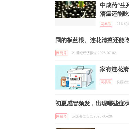
中成药“生
清瘟还能吃
网易号
21世纪经
囤的板蓝根、连花清瘟还能吃
网易号
21世纪经济报道 2026-07-02
家有连花清
网易号
从医者仁心
初夏感冒频发，出现哪些症
网易号
从医者仁心也 2026-05-28