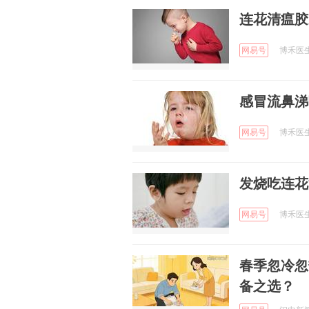
连花清瘟胶
网易号
博禾医生 
感冒流鼻涕
网易号
博禾医生 
发烧吃连花
网易号
博禾医生 
春季忽冷忽
备之选？