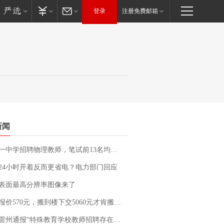
登录
注册免费邮箱
新闻
招聘物理教师，笔试前13名均遭淘汰？教育局：已叫停招聘，成立调查组全面核查
24小时开着反而更省电？电力部门回应
表面最高分辨率图像来了
价570元，搬到楼下交5060元才肯搬上楼！女子傻眼了……
通报“特殊教育学校教师招聘存在违规行为”：已启动问责程序 副校长被停职