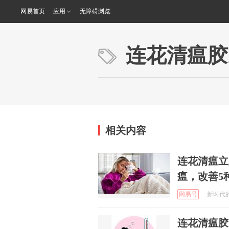
网易首页
应用
无障碍浏览
连花清瘟胶
相关内容
连花清瘟立
瘟，改善5
网易号
新时代的两
连花清瘟胶