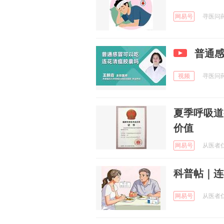
网易号
寻医问药
普通
视频
寻医问药
夏季呼吸道
价值
网易号
从医者仁心
科普帖｜连
网易号
从医者仁心