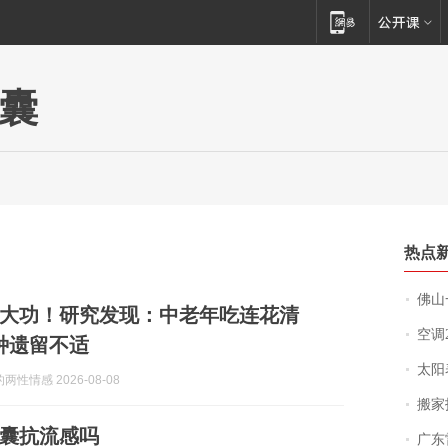
囊
热点
佛山一中学
大功！研究发现：中老年吃连花清
空调
种遗留不适
太阳
性情感 2026-08-08
搬家报
囊抗流感吗
广东雷州