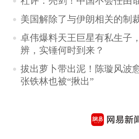
社评：亮剑！中国不会任由
美国解除了与伊朗相关的制
卓伟爆料天王巨星有私生子
辨，实锤何时到来？
拔出萝卜带出泥！陈璇风波
张铁林也被“揪出”