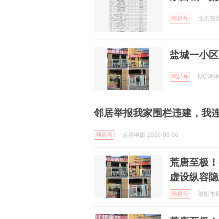
网易号
北京安置房
盐城一小区
网易号
MC洋洋拍
邻居举报我家围栏违建，我
网易号
起喜电影 2026-08-06
荒唐至极！
虚设纵容隐
网易号
射阳市民 