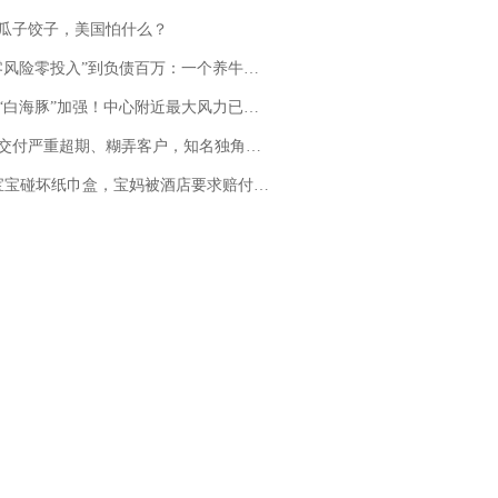
瓜子饺子，美国怕什么？
险零投入”到负债百万：一个养牛项目崩盘后，谁该为农户的贷款买单丨红星调查
白海豚”加强！中心附近最大风力已达15级 最新研判
期、糊弄客户，知名独角兽车企创始人回应：都没证据，将依法采取措施，“本人长期与美国交管局保持沟通，对方表示肯定”
坏纸巾盒，宝妈被酒店要求赔付924元！三亚一酒店回复：骨瓷定制！网友一查价格，吵翻了