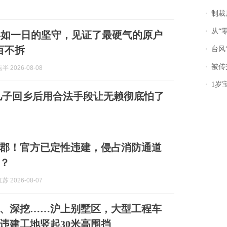
制裁
从“零风
年如一日的坚守，见证了最硬气的原户
百不拆
台风“
被传交付严重超
 2026-08-08
1岁宝宝碰
儿子回乡后用合法手段让无赖彻底怕了
郡！官方已定性违建，侵占消防通道
？
 2026-08-07
、深挖……沪上别墅区，大型工程车
违建工地竖起30米高围挡