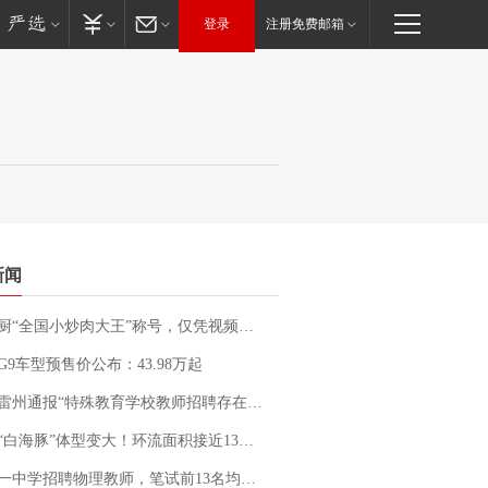
登录
注册免费邮箱
新闻
“全国小炒肉大王”称号，仅凭视频评出？中国烹饪协会回应
G9车型预售价公布：43.98万起
通报“特殊教育学校教师招聘存在违规行为”：已启动问责程序 副校长被停职
白海豚”体型变大！环流面积接近13个浙江那么大
招聘物理教师，笔试前13名均遭淘汰？教育局：已叫停招聘，成立调查组全面核查