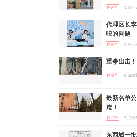
网易号
瓢城人 2
代理区长李
映的问题
网易号
绿色青浦 
重拳出击！
网易号
仙游微事 
最新名单公
造！
网易号
海淀邻友圈
东西城一批