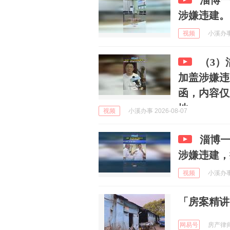
淄博
涉嫌违建。
视频
小溪办事 
（3）
加盖涉嫌违
函，内容仅
地...
视频
小溪办事 2026-08-07
淄博
涉嫌违建，
视频
小溪办事 
「房案精讲
网易号
房产律师王