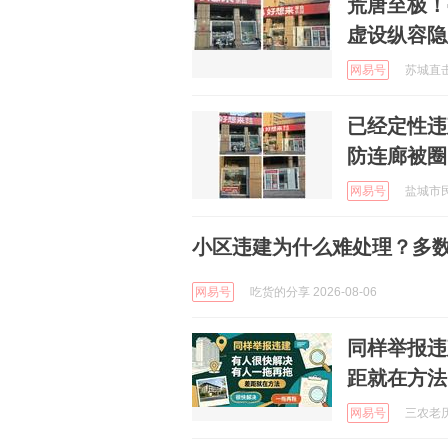
荒唐至极！
虚设纵容隐
网易号
苏城直击 
已经定性违
防连廊被圈
网易号
盐城市民网
小区违建为什么难处理？多
网易号
吃货的分享 2026-08-06
同样举报违
距就在方法
网易号
三农老历 