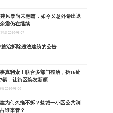
违建风暴尚未翻篇，如今又意外卷出退
余震仍在继续
庆 2026-08-07
中整治拆除违法建筑的公告
事真利索！联合多部门整治，拆16处
7辆，让街区焕发新颜
 2026-08-06
建为何久拖不拆？盐城一小区公共消
占谁来管？