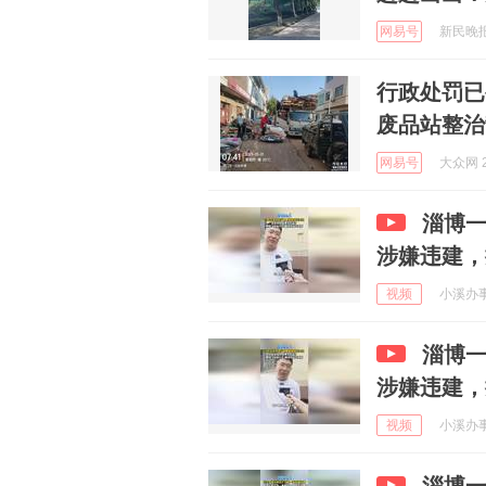
网易号
新民晚报 
行政处罚已
废品站整治
网易号
大众网 2
淄博
涉嫌违建，
视频
小溪办事 
淄博
涉嫌违建，
视频
小溪办事 