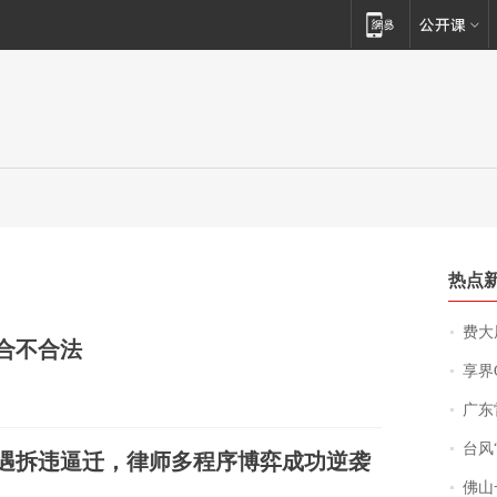
热点
费大厨
合不合法
享界
广东雷州
台风“
遭遇拆违逼迁，律师多程序博弈成功逆袭
佛山一中学