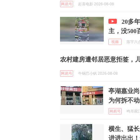
网易号
起喜电影 2026-08-08
20多
主，没500
视频
陈宇六点半
农村建房遭邻居恶意拒签，
网易号
牛锅巴小钒 2026-08-08
亭湖嘉业尚
为何拆不动
网易号
鸣哥观江苏
横生、猛长
进进出出！