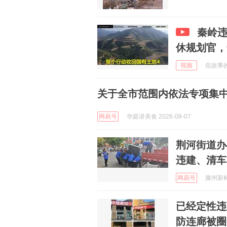
秦岭
休规划官，
视频
侃故事的阿
关于全市范围内依法专项集
网易号
华庭讲美食 2026-08-07
荆河街道办
违建、清车
网易号
滕州新鲜视
已经定性违
防连廊被圈