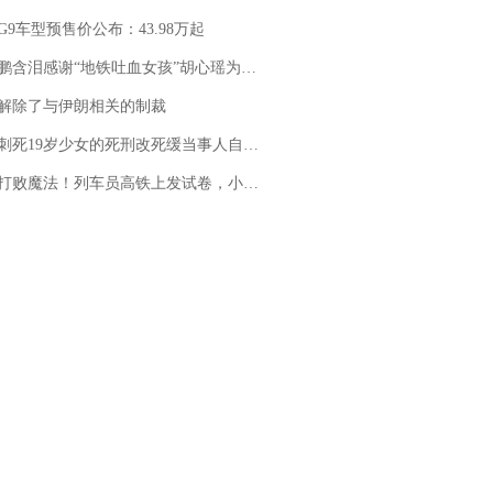
G9车型预售价公布：43.98万起
地铁吐血女孩”胡心瑶为嫣然天使捐99999元：这份捐赠太沉重，尊重其捐赠意愿，个人向胡心瑶和她的病友之家各捐赠99999元
解除了与伊朗相关的制裁
19岁少女的死刑改死缓当事人自述：出狱11年间始终刻意躲避被害人家属
法！列车员高铁上发试卷，小朋友一秒静音，12306回应：列车员个人行为，不是铁路规定