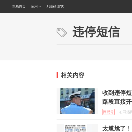
网易首页
应用
无障碍浏览
违停短信
相关内容
收到违停短
路段直接开
网易号
右耳远闻 
太尴尬了！