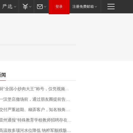
登录
注册免费邮箱
新闻
“全国小炒肉大王”称号，仅凭视频评出？中国烹饪协会回应
撤场前，通过朋友圈提前告知逐一退费，有顾客仅剩1元也全被退回，分文不少；顾客：言而有信，让人感动
期、糊弄客户，知名独角兽车企创始人回应：都没证据，将依法采取措施，“本人长期与美国交管局保持沟通，对方表示肯定”
通报“特殊教育学校教师招聘存在违规行为”：已启动问责程序 副校长被停职
高温致多瑙河水位降低 纳粹军舰残骸重见天日