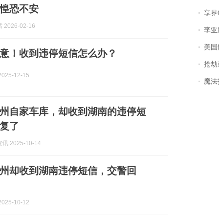
惶恐不安
享界
2026-02-16
李亚鹏含泪感谢“
美国
意！收到违停短信怎么办？
抢劫刺死
025-12-15
魔法打败魔
州自家车库，却收到湖南的违停短
复了
 2025-10-14
州却收到湖南违停短信，交警回
025-10-12