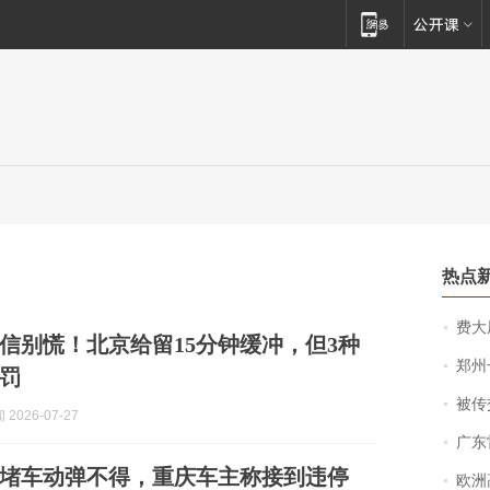
热点
费大厨
信别慌！北京给留15分钟缓冲，但3种
郑州一汉堡店
罚
被传交付严重超
2026-07-27
广东雷州
堵车动弹不得，重庆车主称接到违停
欧洲