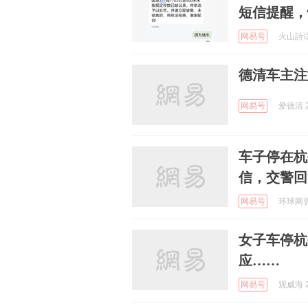
短信提醒，
网易号
火山詩话 
德清车主注
网易号
爱德清 2
车子停在杭
信，交警回
网易号
环球网资讯
女子车停杭
应……
网易号
观威海 2