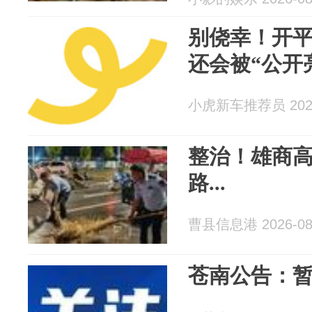
别侥幸！开
还会被“公开
小虎新车推荐员 2026
整治！雄商
路...
曹县信息港 2026-08
苍南公告：