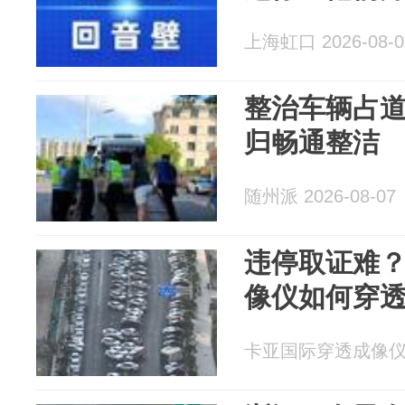
上海虹口 2026-08-0
整治车辆占
归畅通整洁
随州派 2026-08-07
违停取证难
像仪如何穿
卡亚国际穿透成像仪 20