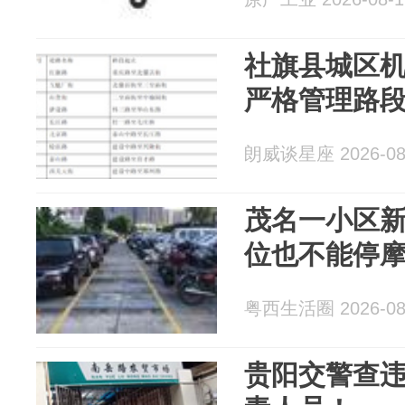
社旗县城区
严格管理路
朗威谈星座 2026-08
茂名一小区
位也不能停
粤西生活圈 2026-08
贵阳交警查