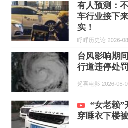
有人预测：
车行业接下来
实！
呼呼历史论 2026-08
台风影响期
行道违停处
起喜电影 2026-08-0
“女老赖
穿睡衣下楼