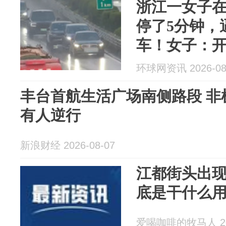
浙江一女子
停了5分钟，
车！女子：
视镜起雾，
环球网资讯 2026-08
警：罚款200
丰台首航生活广场南侧路段 非
有人逆行
新浪财经 2026-08-07
江都街头出
底是干什么
爱喝咖啡的牧马人 202