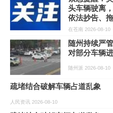
头车辆驶离，
依法抄告、
在苍南 2026-08-10
随州持续严
对部分车辆
随州派 2026-08-10
疏堵结合破解车辆占道乱象
人民资讯 2026-08-10