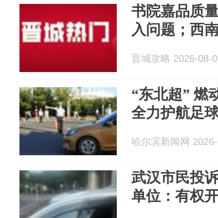
书院嘉品质
入问题；西
晋城攻略 2026-08-0
“东北超” 
全力护航足
哈尔滨新闻网 2026-0
武汉市民投
单位：有权