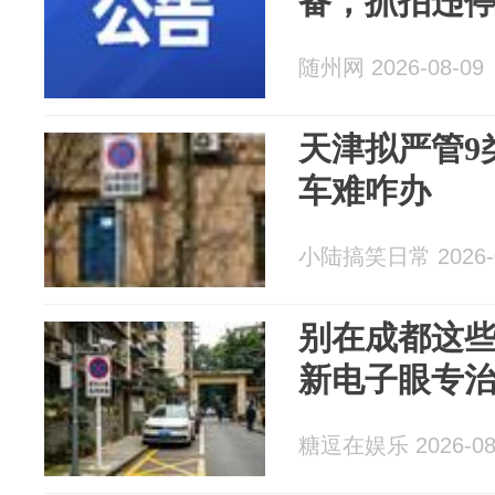
备，抓拍违停、
随州网 2026-08-09
天津拟严管9
车难咋办
小陆搞笑日常 2026-0
别在成都这
新电子眼专
糖逗在娱乐 2026-08