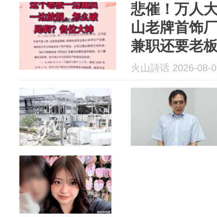
悲催！万人
山老牌首饰厂
兼职还要老
火山詩话 2026-08-0