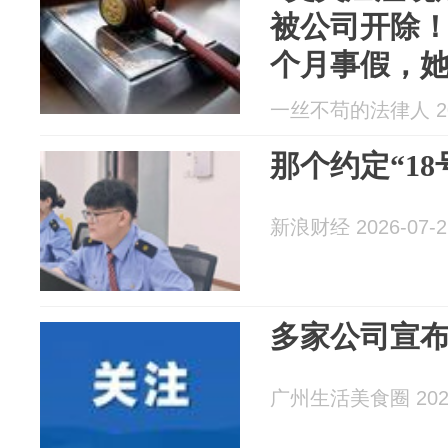
被公司开除！
个月事假，
结果来了！
一丝不苟的法律人 202
那个约定“1
新浪财经 2026-07-2
多家公司宣
广州生活美食圈 2026