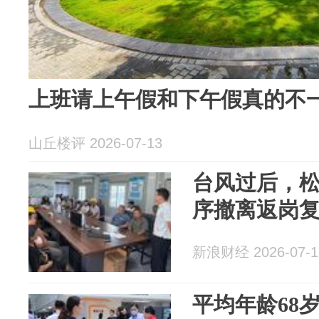
上班请上午假和下午假真的不
山丘楼评 2026-07-13
台风过后，
序撤离返岗
新浪财经 2026-07-1
平均年龄68