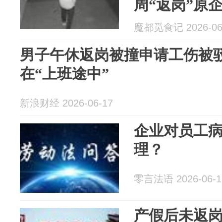
周“返岗”原
锡块13.1公
魔都觅食记 2026-06
男子午休返岗被撞申请工伤被驳
在“上班途中”
新浪财经 2026-06-17
企业对员工
理？
零言法语 2026-06-1
产假后未返