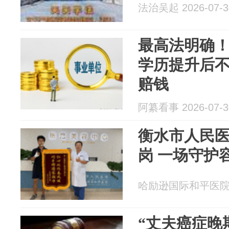
法治吴起 2026-07-3
最高法明确
学历提升后
赔钱
阿纂看事 2026-07-3
衡水市人民医
岗 一场守护
哈励逊国际和平医院 20
“丈夫癌症晚