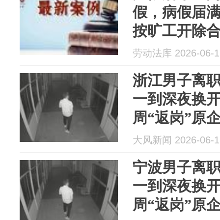
假，病假届
按旷工开除合
劳动法库 2026-06-1
浙江男子离
一到深夜换
周“返岗”原
锡块13.1公
大风新闻 2026-06-1
元，被警方
宁波男子离
一到深夜换
周“返岗”原