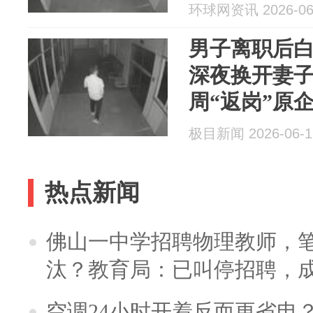
锡块13.1公斤
环球网资讯 2026-06
男子离职后
深夜换开妻
周“返岗”原
锡块13.1公
极目新闻 2026-06-1
元，被警方
热点新闻
佛山一中学招聘物理教师，笔
汰？教育局：已叫停招聘，
空调24小时开着反而更省电