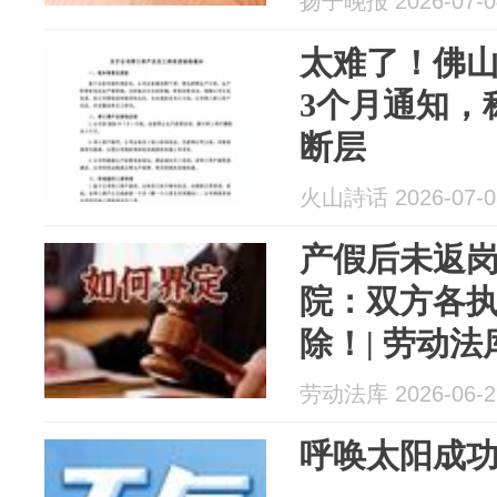
扬子晚报 2026-07-0
部诉请
太难了！佛
3个月通知，
断层
火山詩话 2026-07-0
产假后未返
院：双方各
除！| 劳动法
劳动法库 2026-06-2
呼唤太阳成