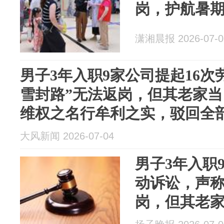
岗，护航暑
潇湘晨报 2026-07-0
男子3年入职9家公司提起16次
雪封路”无法返岗，但其老家当
维权之名行牟利之实，驳回全
大风新闻 2026-07-04
男子3年入职
动诉讼，声称
岗，但其老家
借维权之名