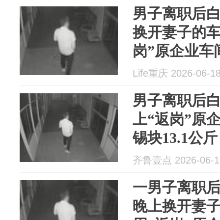
男子离职后
换开妻子的车
岗”原企业车
13.1公斤，获
Life重庆 2026-06-1
男子离职后
上“返岗”原
锡块13.1公斤
齐鲁壹点 2026-06-1
一男子离职
晚上换开妻