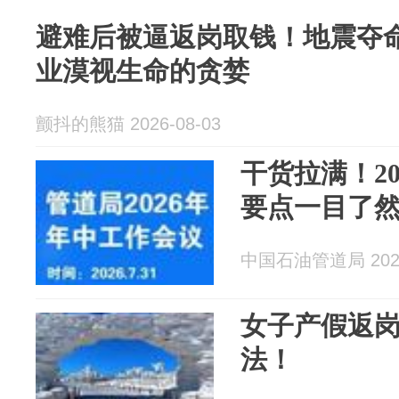
避难后被逼返岗取钱！地震夺
业漠视生命的贪婪
颤抖的熊猫 2026-08-03
干货拉满！2
要点一目了
中国石油管道局 2026
女子产假返
法！