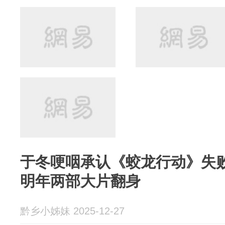
于冬哽咽承认《蛟龙行动》失
明年两部大片翻身
黔乡小姊妹 2025-12-27