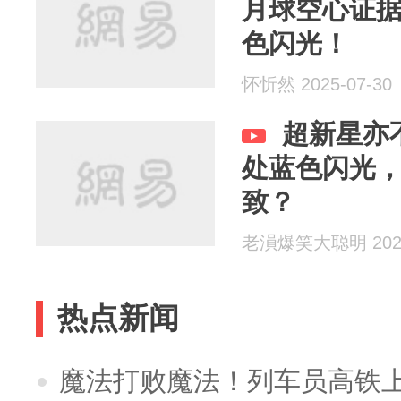
月球空心证
色闪光！
怀忻然 2025-07-30
超新星亦
处蓝色闪光
致？
老溳爆笑大聪明 2024
热点新闻
魔法打败魔法！列车员高铁