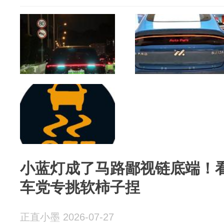
小蓝灯成了马路鄙视链底端！
车党专挑软柿子捏
正直小墨 2026-07-27