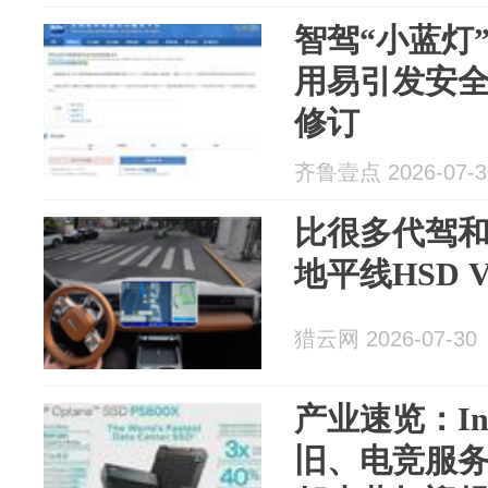
智驾“小蓝灯
用易引发安
修订
齐鲁壹点 2026-07-3
比很多代驾
地平线HSD 
猎云网 2026-07-30
产业速览：In
旧、电竞服