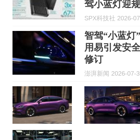
驾小蓝灯迎
8S Pro配置
SPX科技社 2026-07
智驾“小蓝灯
用易引发安
修订
澎湃新闻 2026-07-3