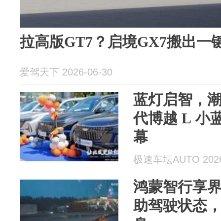
拉高版GT7？启境GX7搬出一
爱驾天下 2026-06-30
蓝灯启智，
代博越 L 
幕
极速车坛AUTO 2026
鸿蒙智行享界
助驾驶状态