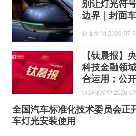
别让灯光符
边界｜封面
封面新闻 2026-07-3
【钛晨报】
科技金融领
合运用；公开发
购，中际旭
钛媒体APP 2026-07
智驾“小蓝灯”.
全国汽车标准化技术委员会正
车灯光安装使用