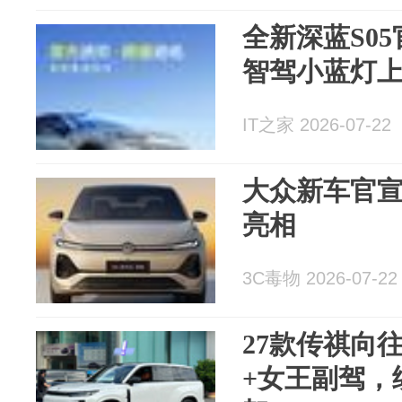
全新深蓝S0
智驾小蓝灯
IT之家 2026-07-22
大众新车官宣
亮相
3C毒物 2026-07-22
27款传祺向
+女王副驾，续