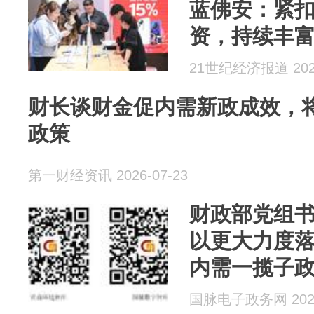
蓝佛安：紧
资，持续丰
21世纪经济报道 2026
财长谈财金促内需新政成效，
政策
第一财经资讯 2026-07-23
财政部党组书
以更大力度
内需一揽子
国脉电子政务网 2026