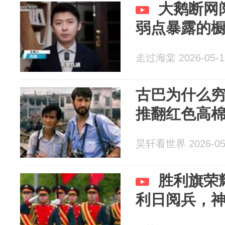
大鹅断网
弱点暴露的
走过海棠 2026-05-1
古巴为什么
推翻红色高棉
昊轩看世界 2026-05
胜利旗荣
利日阅兵，