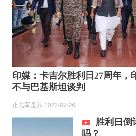
印媒：卡吉尔胜利日27周年，
不与巴基斯坦谈判
止戈军是我 2026-07-26
胜利日倒
吗？