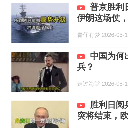
普京胜利
伊朗这场仗
青仔有梦 2026-05-1
中国为何
兵？
走过海棠 2026-05-1
胜利日阅
突将结束，