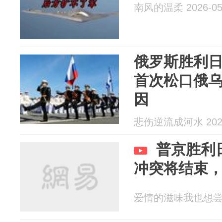
南风的温柔 2026-05
俄罗斯胜利日
首次松口俄
因
悲伤逆流成河水 2026
普京胜利
冲突将结束
爱情的滋味我也想尝尝 2