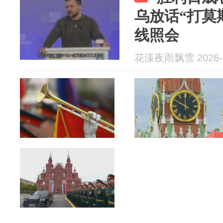
乌放话“打莫
线照会
花漾夜雨飘雪 2026-0