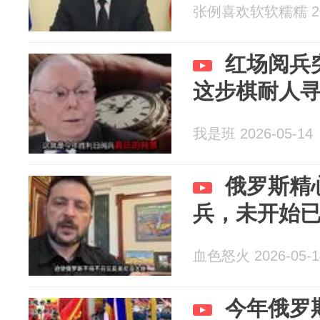
张例喜欢软软糯糯 202
红场阅兵
这步棋耐人
我是班 2026-05-14
俄罗斯精
兵，未开始
血色怒火 2026-05-1
今年俄罗