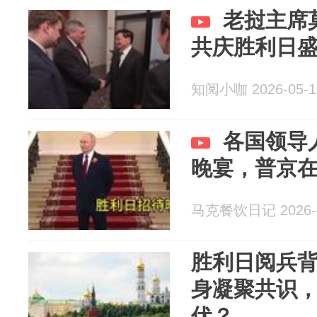
老挝主席
共庆胜利日
知阅小咖 2026-05-1
各国领导
晚宴，普京
马克餐饮日记 2026-0
胜利日阅兵
身凝聚共识
伏？