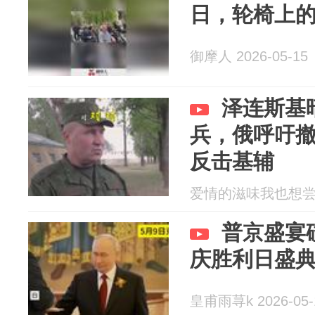
日，轮椅上
御摩人 2026-05-15
泽连斯基
兵，俄呼吁
反击基辅
爱情的滋味我也想尝尝 2
普京盛宴
庆胜利日盛
皇甫雨荨k 2026-05-