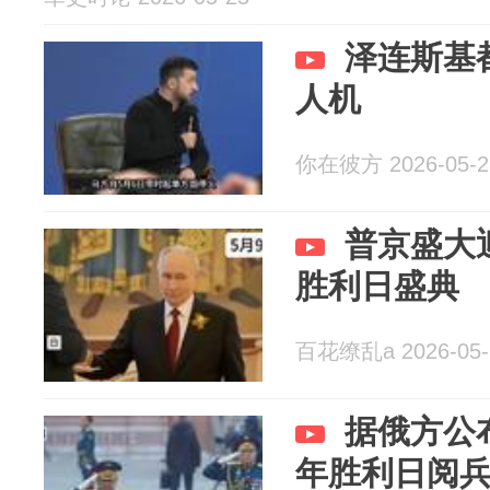
泽连斯基
人机
你在彼方 2026-05-2
普京盛大
胜利日盛典
百花缭乱a 2026-05-
据俄方公
年胜利日阅