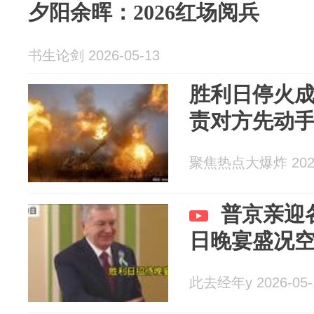
夕阳余晖：2026红场阅兵
书生论剑 2026-05-13
胜利日停火
责对方先动
聚焦热点大爆炸 2026
普京亲迎
日晚宴盛况
此去经年y 2026-05-