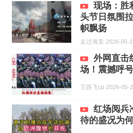
现场：胜
头节日氛围
帜飘扬
走过海棠 2026-05-2
外网直击
场！震撼呼
王路飞cp 2026-05-2
红场阅兵
待的盛况为