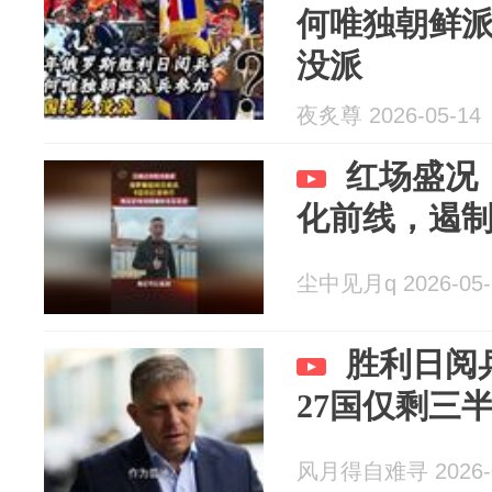
何唯独朝鲜
没派
夜炙尊 2026-05-14
红场盛况
化前线，遏
尘中见月q 2026-05-
胜利日阅
27国仅剩三
风月得自难寻 2026-0