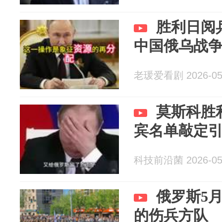
胜利日阅
中国俄乌战
老瑗爱看剧 2026-05
莫斯科胜
宾名单敲定
科技前沿菌 2026-05
俄罗斯5
的伤兵方队