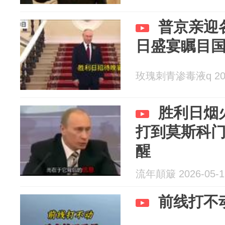
普京亲迎
日盛宴瞩目
玫瑰刺青渗毒液q 2026
胜利日烟
打到莫斯科
醒
流年顛簸 2026-05-1
前线打不