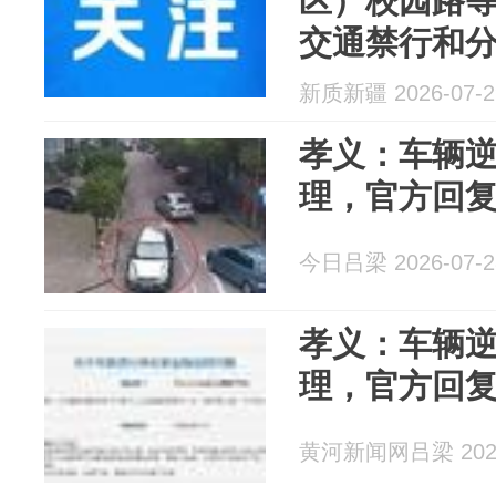
区）校园路等
交通禁行和
新质新疆 2026-07-2
孝义：车辆
理，官方回
今日吕梁 2026-07-2
孝义：车辆
理，官方回
黄河新闻网吕梁 2026