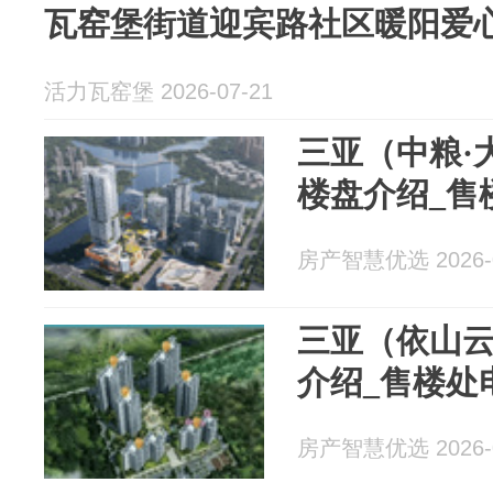
瓦窑堡街道迎宾路社区暖阳爱
活力瓦窑堡 2026-07-21
三亚（中粮·
楼盘介绍_售
房产智慧优选 2026-0
三亚（依山云
介绍_售楼处
房产智慧优选 2026-0