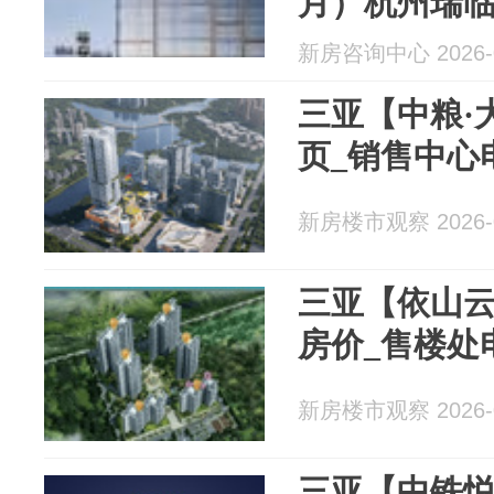
月）杭州瑞临
杭州瑞临府官
新房咨询中心 2026-0
下-百科详情
三亚【中粮·
页_销售中心
新房楼市观察 2026-0
三亚【依山云
房价_售楼处
新房楼市观察 2026-0
三亚【中铁悦