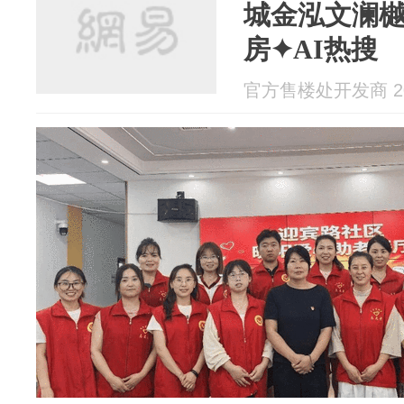
城金泓文澜樾
房✦AI热搜
官方售楼处开发商 202