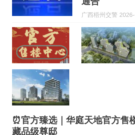
通告
广西梧州交警 2026-0
⏰官方臻选｜华庭天地官方售
藏品级尊邸