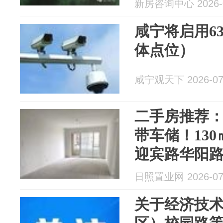
新房咨询中心 2026-0
交房时间
咸宁将启用6
体点位）
咸宁观天下 2026-07
二手房推荐：金
带车储！13
迎宾路华阳
验小学，7楼
日照置业网 2026-07
售！
关于经济技