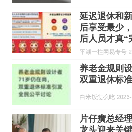
延迟退休和新
后享受最少，
后人员才真“
平湖一柱网易专号 202
养老金规则设
双重退休标
白米饭怎么吃 2026-0
片仔癀总经
龙头迎来关