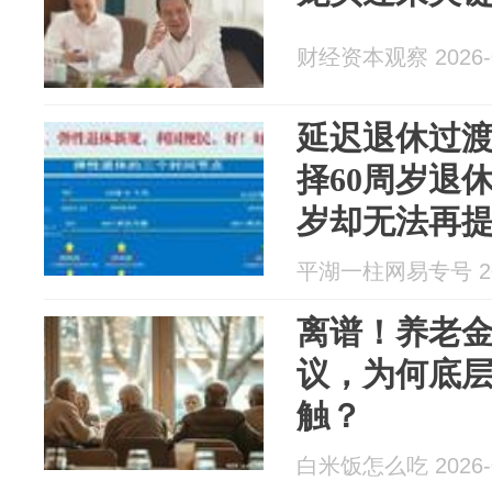
财经资本观察 2026-0
延迟退休过渡
择60周岁退休
岁却无法再
吗？
平湖一柱网易专号 202
离谱！养老
议，为何底
触？
白米饭怎么吃 2026-0