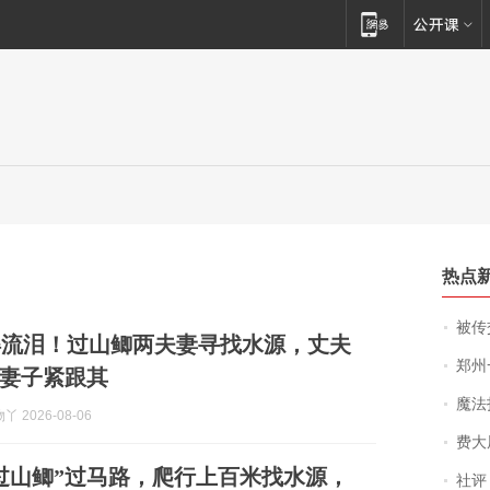
热点
被传交付严重超
得流泪！过山鲫两夫妻寻找水源，丈夫
郑州一汉堡店
妻子紧跟其
魔法打败魔
 2026-08-06
费大厨
过山鲫”过马路，爬行上百米找水源，
社评