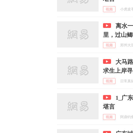
视频
小虎皮毛毛
离水
里，过山鲫
视频
郑州大浩 
大马
求生上岸寻
视频
日常真搞笑
1_广
堪言
视频
阿鼎钓鱼 