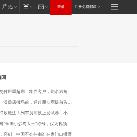
登录
注册免费邮箱
新闻
期、糊弄客户，知名独角兽车企创始人回应：都没证据，将依法采取措施，“本人长期与美国交管局保持沟通，对方表示肯定”
撤场前，通过朋友圈提前告知逐一退费，有顾客仅剩1元也全被退回，分文不少；顾客：言而有信，让人感动
法！列车员高铁上发试卷，小朋友一秒静音，12306回应：列车员个人行为，不是铁路规定
“全国小炒肉大王”称号，仅凭视频评出？中国烹饪协会回应
：亮剑！中国不会任由谁在家门口撒野