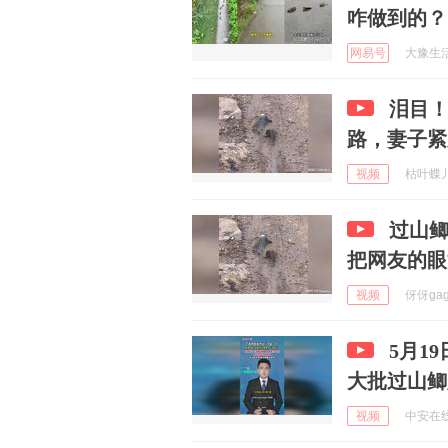
咋做到的？
网易号
大豫生活 
泪目
路，妻子紧
视频
枯叶蝶儿 
过山
把网友的眼
视频
伢伢gaga
5月1
大批过山鲫
视频
中安在线 