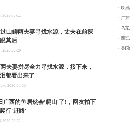
欧洲
2026-06-11
广东雷州
乌克兰宣
！过山鲫两夫妻寻找水源，丈夫在前探
西班牙飞地
跟其后
美国
2026-05-26
鲫两夫妻拼尽全力寻找水源，接下来，
泪都看出来了
ko 2026-05-25
9日广西的鱼居然会'爬山'了!，网友拍下
爬行'赶路'
2026-05-21