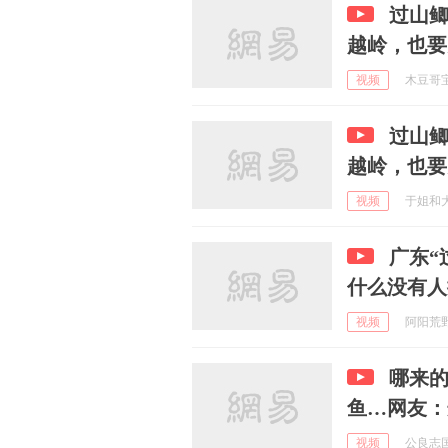
过山
越岭，也要
视频
木豆哥宝儿
过山
越岭，也要
视频
于姐和大辰
广东“
什么没有人
视频
阿阳荒野 
哪来
鱼…网友：
视频
公良志国f