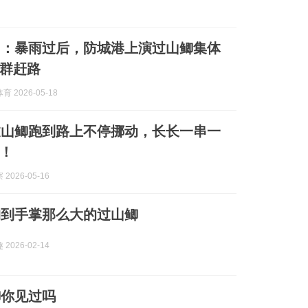
了：暴雨过后，防城港上演过山鲫集体
群赶路
 2026-05-18
过山鲫跑到路上不停挪动，长长一串一
！
2026-05-16
钓到手掌那么大的过山鲫
2026-02-14
鲫你见过吗