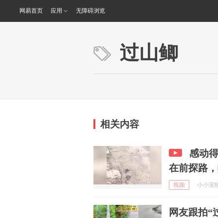
网易首页
应用
无障碍浏览
过山鲫
相关内容
感动
在前探路，
视频
小小宠物丫
网友跟拍“