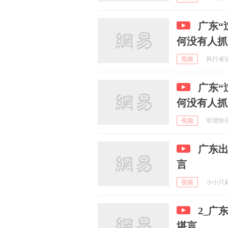
广东“
何没有人抓
视频
风行者说 
广东“
何没有人抓
视频
军情快讯 
广东出
言
视频
小小只麻酱
2_广
堪言