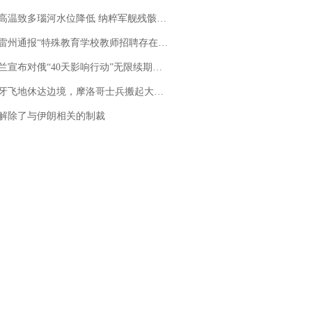
高温致多瑙河水位降低 纳粹军舰残骸重见天日
通报“特殊教育学校教师招聘存在违规行为”：已启动问责程序 副校长被停职
布对俄“40天影响行动”无限续期，7月两国对轰数据均创纪录
休达边境，摩洛哥士兵搬起大石块投向移民引争议，此前一天内数万人从摩洛哥涌入西班牙
解除了与伊朗相关的制裁