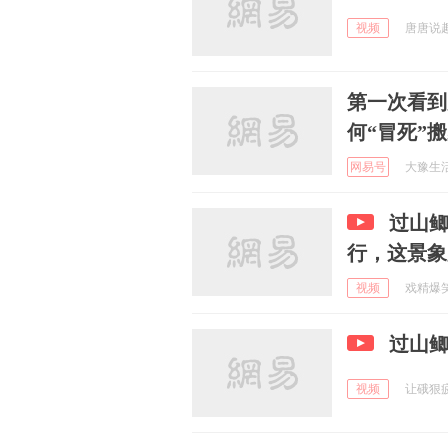
视频
唐唐说趣 
第一次看到
何“冒死”
网易号
大豫生活 
过山
行，这景象
视频
戏精爆笑社
过山
视频
让硪狠疲惫