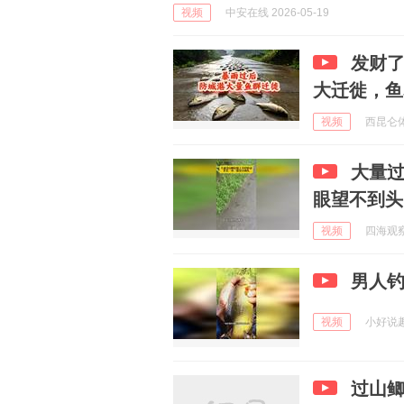
视频
中安在线 2026-05-19
发财
大迁徙，鱼
视频
西昆仑体育
大量
眼望不到头
视频
四海观察 
男人
视频
小好说趣 
过山