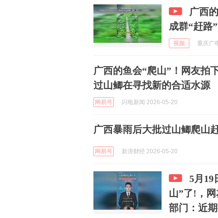
广西的鱼都会
成群“赶路”
视频
重庆广电
广西的鱼会“爬山”！网友拍下
过山鲫在寻找新的合适水源
网易号
闪电新闻 2026-05-20
广西暴雨后大批过山鲫爬山
网易号
新浪财经 2026-05-20
5月1
山”了!，
部门：近期持