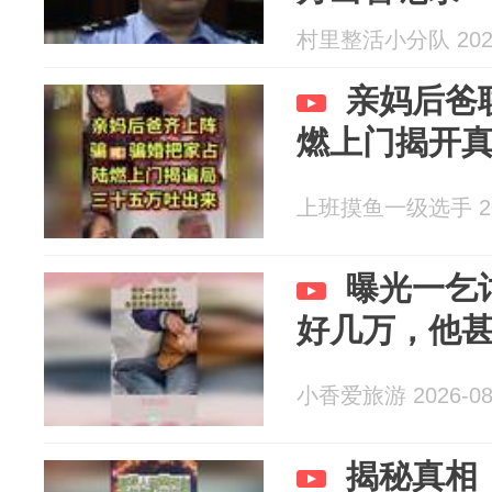
村里整活小分队 2026
亲妈后爸
燃上门揭开
上班摸鱼一级选手 202
曝光一乞
好几万，他
小香爱旅游 2026-08
揭秘真相