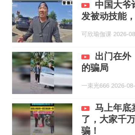
中国大爷
发被动技能
可欣瑜伽课 2026-08
出门在外
的骗局
一束光666 2026-08-
马上年底
了，大家千
骗！