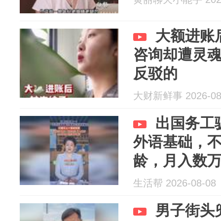
大额进账
咨询却遭灵
反驳的
大财新鲜事 2026-08
出国务工
外语基础，
龄，月入数
生活帮 2026-08-08
男子街头