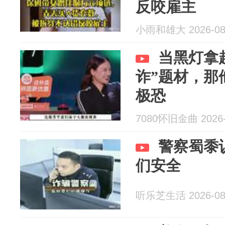
反咬雇主
小雨和雄大 2026-08
当黑灯拿
诈”题材，那
极恐
7080怀旧金曲 2026-
警察蜀黍
们安全
听乐芝生活 2026-08