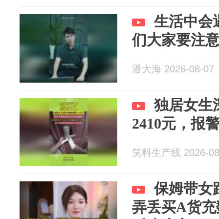
生活中会
们大家要注
潘大海 2026-08-07
独居女生
2410元，报
笑料生产线 2026-08
保姆带女
弄丢买A货充