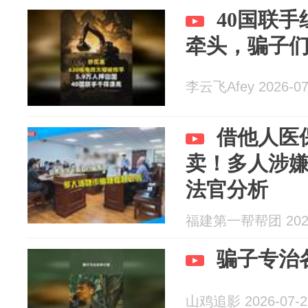
40国联
牵头，骗子
李云飞Afey 2026-07
借他人医
卖！多人涉
法官分析
福建第一帮帮团 2026
骗子专治
山鸡追影 2026-07-2