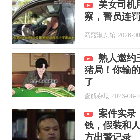
美女司机
察，警员连
窈窕淑女馆 2026-08
熟人邀约
猪局！你输
了
蛋解杂坛 2026-08-0
案件实录
钱，假装和
方出警记录