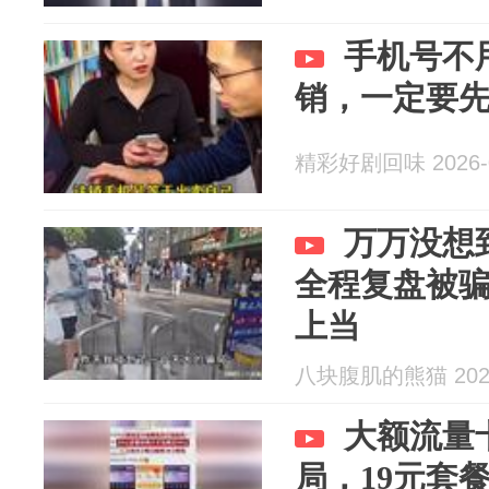
手机号不
销，一定要
精彩好剧回味 2026-0
万万没想
全程复盘被
上当
八块腹肌的熊猫 2026
大额流量
局，19元套