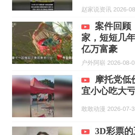
赵家说资讯 2026-08
案件回顾
家，短短几
亿万富豪
户外阿崭 2026-08-0
摩托党低
宜小心吃大
敢敢动漫 2026-07-3
3D彩票