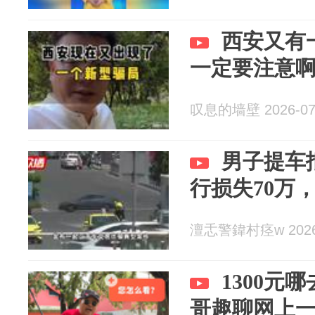
西安又有
一定要注意
叹息的墙壁 2026-07
男子提车
行损失70万
澶忎警鍏村痉w 2026-
1300元
哥趣聊网上