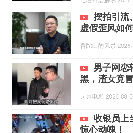
忙着可爱解说 2026-0
摆拍引流
虚假歪风如
普陀山的风景 2026-0
男子网恋
黑，渣女竟
起喜电影 2026-08-0
收银员上
惊心动魄！