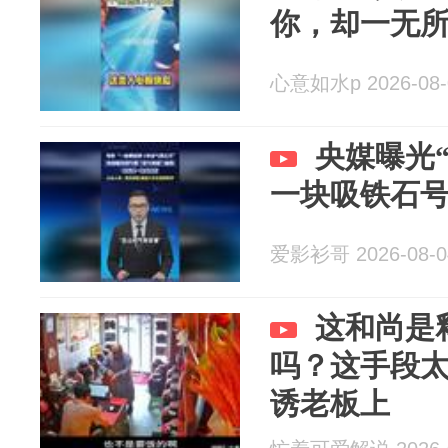
你，却一无
心意如水p 2026-08-
央媒曝光
一块吸铁石
爱影衫哥 2026-08-0
这和尚是
吗？这手段
诱老板上