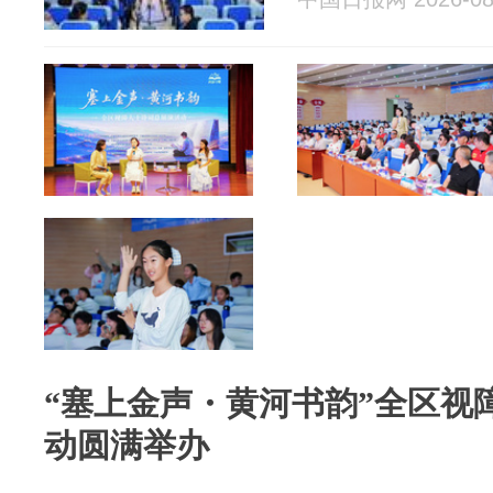
“塞上金声・黄河书韵”全区视
动圆满举办