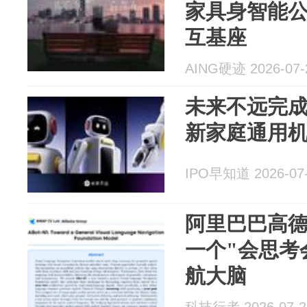
家具身智能
互基座
AING硬迹 2026-07-
未来不远完成
新家庭通用
IPO早知道 2026-07
阿里巴巴高德
一个"会思考
航大脑