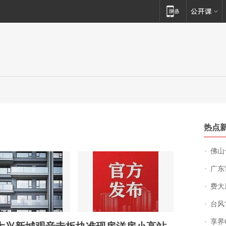
热点
佛山一中学
广东雷州
费大厨
台风“
享界