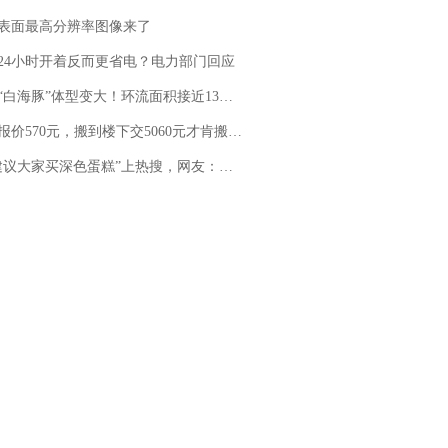
表面最高分辨率图像来了
24小时开着反而更省电？电力部门回应
白海豚”体型变大！环流面积接近13个浙江那么大
价570元，搬到楼下交5060元才肯搬上楼！女子傻眼了……
建议大家买深色蛋糕”上热搜，网友：天塌了！