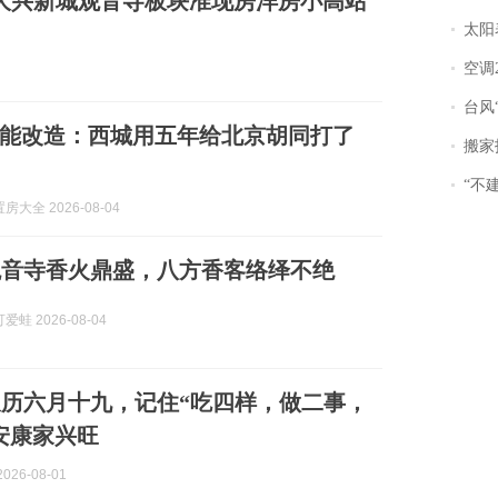
大兴新城观音寺板块准现房洋房小高站
太阳
空调
台风“
能改造：西城用五年给北京胡同打了
搬家报
“不
大全 2026-08-04
观音寺香火鼎盛，八方香客络绎不绝
蛙 2026-08-04
历六月十九，记住“吃四样，做二事，
安康家兴旺
026-08-01