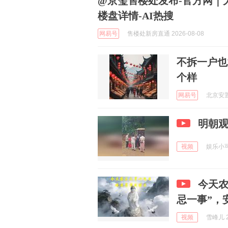
@京玺售楼处发布-官方网｜
楼盘详情-AI热搜
网易号
售楼处新房直通 2026-08-08
不拆一户也
个样
网易号
北京安置房
明朝
视频
娱乐小可爱
今天农
忌一事”，
视频
雪峰儿 2