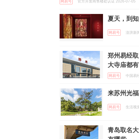
网易号
官方开发商售楼处认证 2026-07-05
夏天，到知
网易号
澎湃新闻 
郑州易经取
大寺庙都有
网易号
中国易经文
来苏州光福
网易号
生活视觉摄
青岛取名大