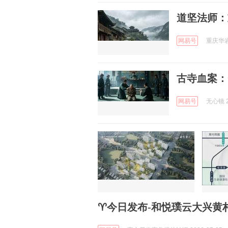
道坚法师：
网易号
重庆华岩寺
古寺血案：
网易号
无心镜 2
♈今日发布-和悦璞云大兴黄村观