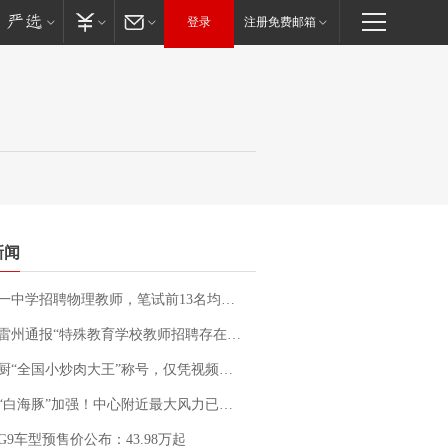
登录
注册免费邮箱
新闻
招聘物理教师，笔试前13名均遭淘汰？教育局：已叫停招聘，成立调查组全面核查
通报“特殊教育学校教师招聘存在违规行为”：已启动问责程序 副校长被停职
“全国小炒肉大王”称号，仅凭视频评出？中国烹饪协会回应
白海豚”加强！中心附近最大风力已达15级 最新研判
G9车型预售价公布：43.98万起