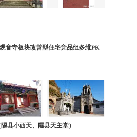
兴观音寺板块改善型住宅竞品组多维PK
（隰县小西天、隰县天主堂）