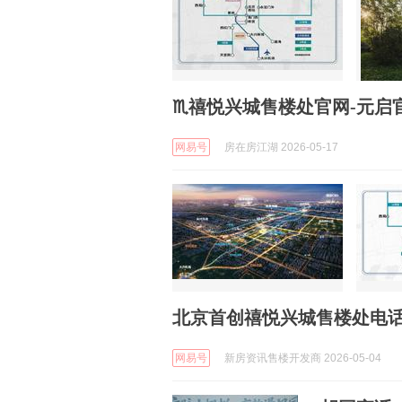
♏️禧悦兴城售楼处官网-元启
网易号
房在房江湖 2026-05-17
北京首创禧悦兴城售楼处电话
网易号
新房资讯售楼开发商 2026-05-04