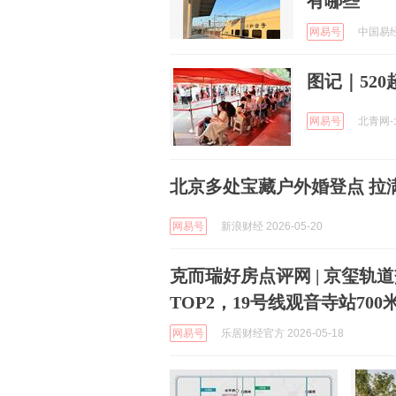
有哪些
网易号
中国易经文
图记｜52
网易号
北青网-北
北京多处宝藏户外婚登点 拉满
网易号
新浪财经 2026-05-20
克而瑞好房点评网 | 京玺轨
TOP2，19号线观音寺站70
网易号
乐居财经官方 2026-05-18