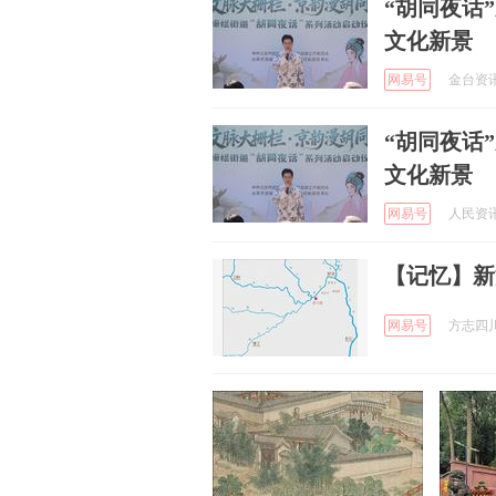
“胡同夜话
文化新景
网易号
金台资讯 
“胡同夜话
文化新景
网易号
人民资讯 
【记忆】新
网易号
方志四川 