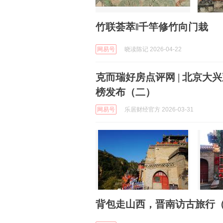
竹联荟萃‖千竿修竹向门栽
网易号
晓读陈记 2026-04-22
克而瑞好房点评网 | 北京大
榜发布（二）
网易号
乐居财经官方 2026-03-31
背包走山西，晋南访古旅行