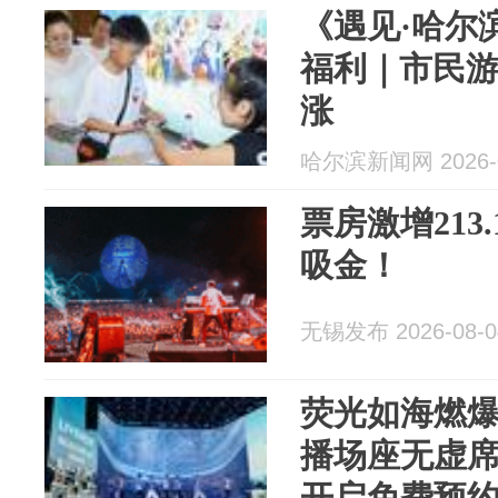
《遇见·哈尔
福利｜市民
涨
哈尔滨新闻网 2026-0
票房激增213
吸金！
无锡发布 2026-08-0
荧光如海燃
播场座无虚席
开启免费预