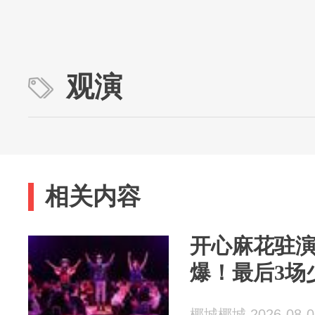
观演
相关内容
开心麻花驻演
爆！最后3场
椰城椰城 2026-08-0