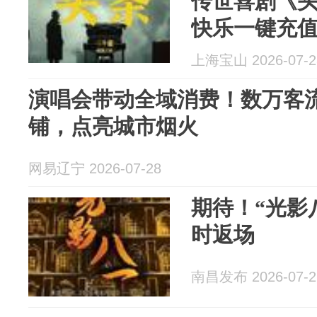
传世喜剧《头
快乐一键充
哦）
上海宝山 2026-07-2
演唱会带动全域消费！数万客
铺，点亮城市烟火
网易辽宁 2026-07-28
期待！“光影
时返场
南昌发布 2026-07-2