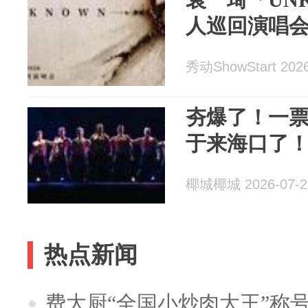
人巡回演唱会
秀动ShowStart 2026
夯爆了！一
于来海口了
椰城椰城 2026-07-2
热点新闻
费大厨“全国小炒肉大王”称