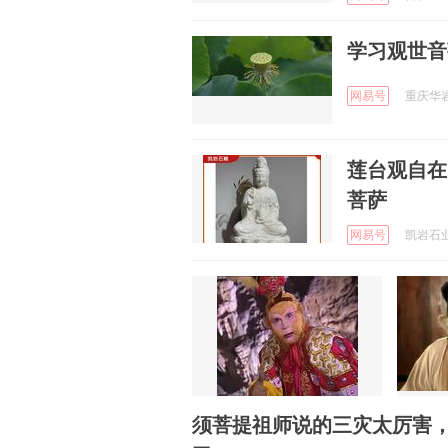
学习观世音
网易号
重庆华岩寺
莲台观自在
菩萨
网易号
凯岩石业 
须菩提祖师说的三灾太厉害