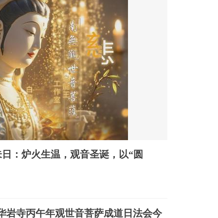
未日：炉火生温，观音圣诞，以“圆
| 华岩寺丙午年观世音菩萨成道日法会今