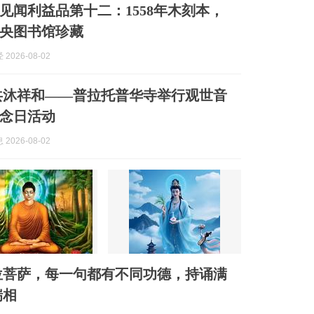
见闻利益品第十二：1558年木刻本，
央图书馆珍藏
2026-08-02
共沐祥和——普拉托普华寺举行观世音
念日活动
2026-08-02
位菩萨，每一句都有不同功德，持诵满
瑞相