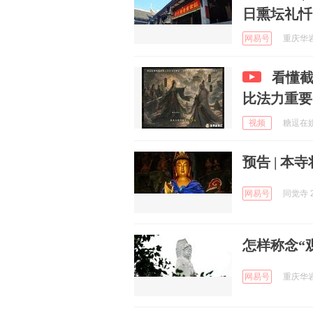
日熏坛礼忏
网易号
重庆华岩寺
看懂
比法力重要
视频
糖逗在娱乐
预告 | 
网易号
同觉寺 2
怎样称念“
网易号
重庆华岩寺