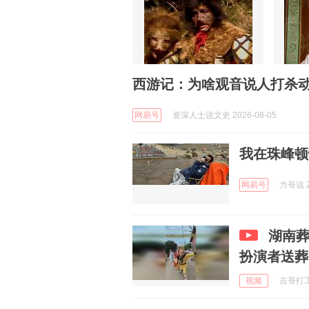
西游记：为啥观音说人打杀动
网易号
资深人士说文史 2026-08-05
我在珠峰顿
网易号
力哥说 2
湖南葬
扮演者送葬
视频
吉哥打工在