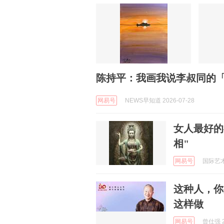
陈持平：我画我说李叔同的
网易号
NEWS早知道 2026-07-28
女人最好的
相"
网易号
国际艺术大
这种人，你
这样做
网易号
曾仕强 2