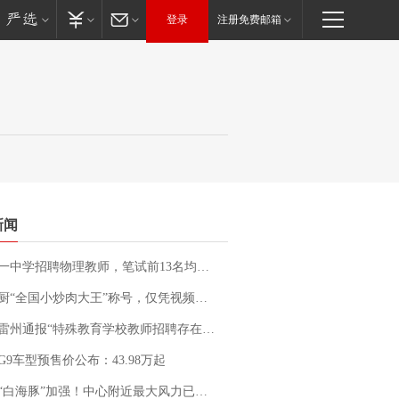
登录
注册免费邮箱
新闻
招聘物理教师，笔试前13名均遭淘汰？教育局：已叫停招聘，成立调查组全面核查
“全国小炒肉大王”称号，仅凭视频评出？中国烹饪协会回应
通报“特殊教育学校教师招聘存在违规行为”：已启动问责程序 副校长被停职
G9车型预售价公布：43.98万起
白海豚”加强！中心附近最大风力已达15级 最新研判