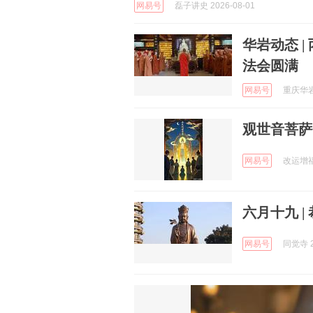
网易号
磊子讲史 2026-08-01
华岩动态 
法会圆满
网易号
重庆华岩寺
观世音菩萨
网易号
改运增福 
六月十九 
网易号
同觉寺 2