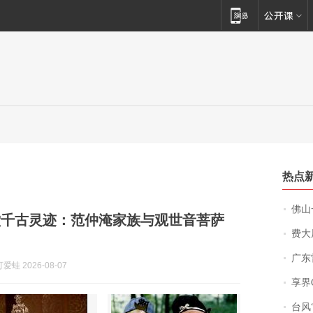
热点
佛山一中学
堂千古灵迹：范仲淹家族与观世音菩萨
费大厨
广东雷州
蛙 2026-08-07
享界
台风“