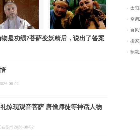
太阳
空调
台风“
物是功绩?菩萨变妖精后，说出了答案
搬家报
制裁
悟
026-08-04
礼惊现观音菩萨 唐僧师徒等神话人物
苏州 2026-08-02