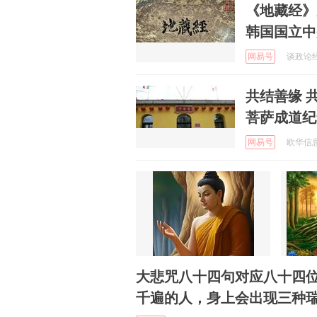
《地藏经》
韩国国立中
网易号
谈政论经 
共结善缘 
菩萨成道纪
网易号
欧华信息 
大悲咒八十四句对应八十四
千遍的人，身上会出现三种