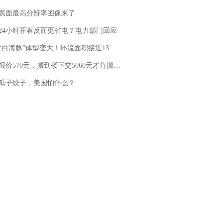
表面最高分辨率图像来了
24小时开着反而更省电？电力部门回应
白海豚”体型变大！环流面积接近13个浙江那么大
价570元，搬到楼下交5060元才肯搬上楼！女子傻眼了……
瓜子饺子，美国怕什么？