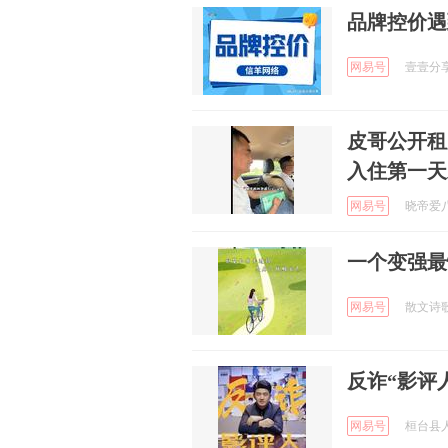
品牌控价遇
网易号
壹壹分享日
皮哥公开租
入住第一天
网易号
晓帝爱八卦
一个变强最
网易号
散文诗歌诗
反诈“影评
网易号
桓台县人民