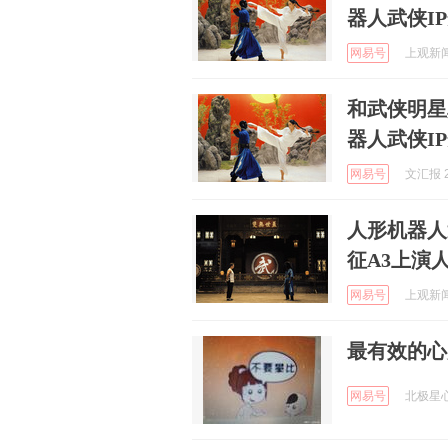
器人武侠I
网易号
上观新闻 
和武侠明星
器人武侠I
网易号
文汇报 2
人形机器人
征A3上演
网易号
上观新闻 
最有效的心
网易号
北极星心理