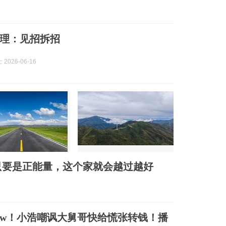
理：见招拆招
2026-06-16
只要是正能量，这个家就会越过越好
0w！小浩嘲讽大舅哥快给慌张转钱！播