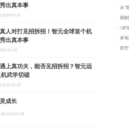
P秀出真本事
从“零风
2026-07-31
国家防
1岁宝宝碰
真人对打见招拆招！智元全球首个机
多地
P秀出真本事
防空导
026-07-31
遇上真功夫，能否见招拆招？智元远
人机武学切磋
2026-07-29
灵成长
 2026-07-26