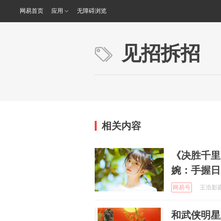
网易首页
应用
无障碍浏览
见招拆招
相关内容
《决胜千里
婉：手握日
网易号
王浩影剧 
和武侠明星