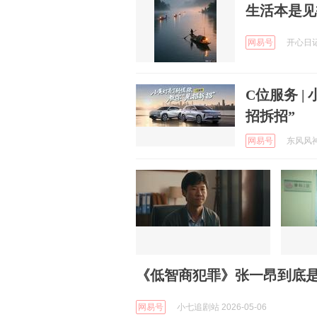
生活本是见
网易号
开心日记8
C位服务 
招拆招”
网易号
东风风神 
《低智商犯罪》张一昂到底
网易号
小七追剧站 2026-05-06