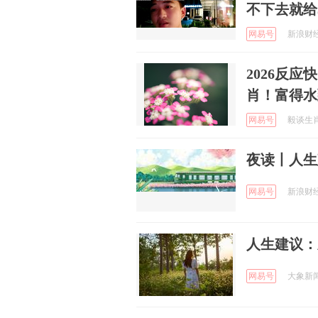
不下去就给
网易号
新浪财经 
2026反
肖！富得水
网易号
毅谈生肖 
夜读丨人生
网易号
新浪财经 
人生建议：
网易号
大象新闻 