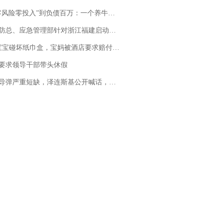
险零投入”到负债百万：一个养牛项目崩盘后，谁该为农户的贷款买单丨红星调查
总、应急管理部针对浙江福建启动防汛防台风四级应急响应
坏纸巾盒，宝妈被酒店要求赔付924元！三亚一酒店回复：骨瓷定制！网友一查价格，吵翻了
要求领导干部带头休假
弹严重短缺，泽连斯基公开喊话，乌克兰失去导弹拦截能力？