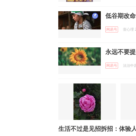
低谷期改命
网易号
壹心理 2
永远不要提
网易号
法治中原 
生活不过是见招拆招：体验