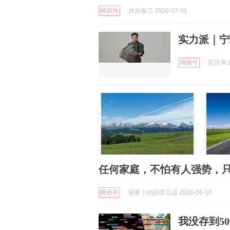
网易号
沐浴春江 2026-07-01
实力派｜宁
网易号
芭莎男士 
任何家庭，不怕有人强势，
网易号
胡萝卜妈妈育儿说 2026-06-10
我没存到5