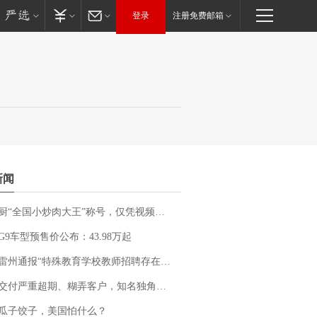
登录
注册免费邮箱
新闻
“全国小炒肉大王”称号，仅凭视频评出？中国烹饪协会回应
G9车型预售价公布：43.98万起
通报“特殊教育学校教师招聘存在违规行为”：已启动问责程序 副校长被停职
期、糊弄客户，知名独角兽车企创始人回应：都没证据，将依法采取措施，“本人长期与美国交管局保持沟通，对方表示肯定”
瓜子饺子，美国怕什么？