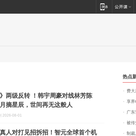
热点
费大厨
》两级反转 ！韩宇周豪对线林芳陈
享界
月摘星辰，世间再无这般人
广东雷州
2026-08-01
被传交付严重超
真人对打见招拆招！智元全球首个机
制裁