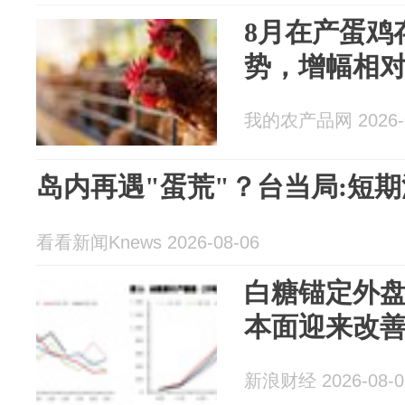
8月在产蛋鸡
势，增幅相
我的农产品网 2026-0
岛内再遇"蛋荒"？台当局:短
看看新闻Knews 2026-08-06
白糖锚定外盘
本面迎来改
新浪财经 2026-08-0