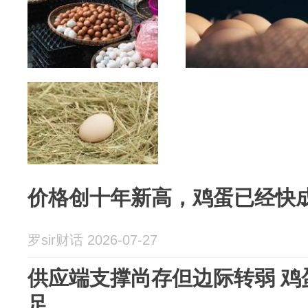
价格创十年新高，鸡蛋已经快
罗sir财话 2026-07-27
供应端支撑尚存但边际转弱 鸡
足