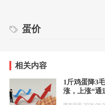
蛋价
相关内容
1斤鸡蛋降3
涨，上涨“通
猪友巴巴 2026-08-0