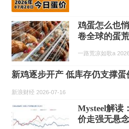
鸡蛋怎么也
卷全球的蛋
一路荒凉如歌a 2026-
新鸡逐步开产 低库存仍支撑蛋
新浪财经 2026-07-16
Mysteel
价走强无悬