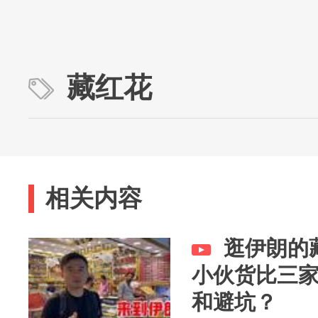
藏红花
相关内容
逛伊朗的
小伙货比三
和避坑？