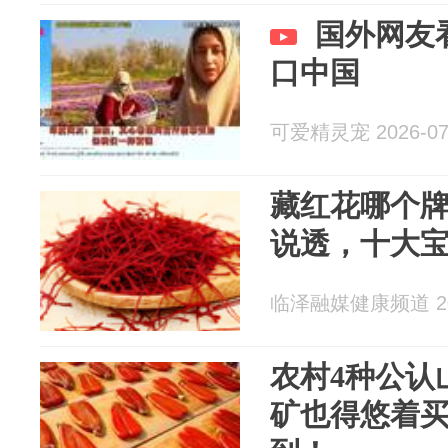
国外网友
口中国
可爱精灵宠 2026-07
藏红花哪个
说透，十大
临泽融媒健康频道 202
农村4种公认
矿也得悠着