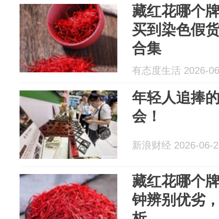
藏红花哪个
买到染色假
合集
有态度生活 2026-06
年轻人追捧的
会！
新浪财经 2026-06-2
藏红花哪个
钟辨别优劣
析