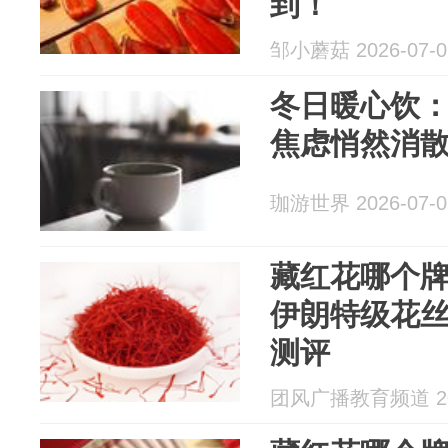
到！
邹小蘑菇 2026-07-0
冬日暖心饮
焦虑悄然消
珈游世界 2026-07-0
藏红花哪个
伊朗特级花
测评
团风广播教育频道 202