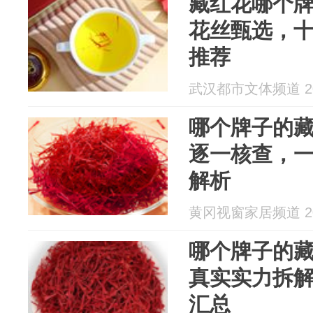
藏红花哪个
花丝甄选，
推荐
武汉都市文体频道 202
哪个牌子的
逐一核查，
解析
黄冈视窗家居频道 202
哪个牌子的
真实实力拆
汇总