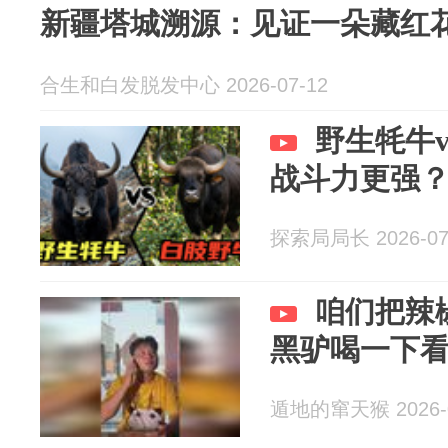
新疆塔城溯源：见证一朵藏红
合生和白发脱发中心 2026-07-12
野生牦牛
战斗力更强
探索局局长 2026-07
咱们把辣
黑驴喝一下
遁地的窜天猴 2026-0