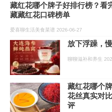
藏红花哪个牌子好排行榜？看
藏藏红花口碑榜单
爱喜聊生活美食菜谱 2026-06-27
放下浮躁，
聊聊滋补和养生 2026
藏红花哪个
花丝真实对
评