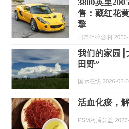
3800英里200
售：藏红花黄
擎
日常碎碎念啊 2026-0
我们的家园┃
田野”
国际在线 2026-08-0
活血化瘀，
PSM药盾公益 2026-