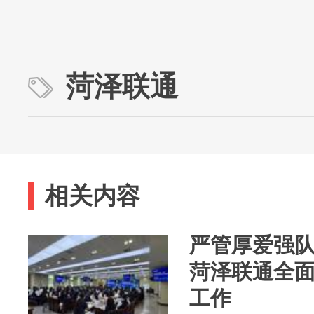
菏泽联通
相关内容
严管厚爱强
菏泽联通全
工作