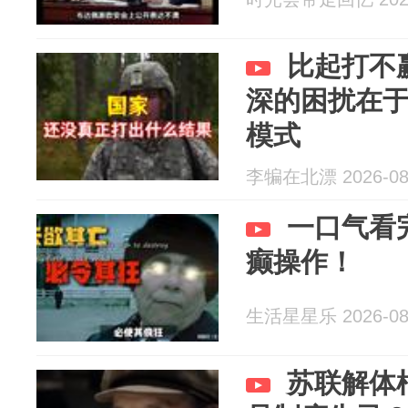
比起打不
深的困扰在
模式
李犏在北漂 2026-08
一口气看
癫操作！
生活星星乐 2026-08
苏联解体