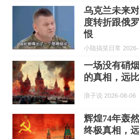
乌克兰未来
度转折跟俄罗
恨
小陆搞笑日常 2026-0
一场没有硝
的真相，远
浪子说 2026-08-06
辉煌74年轰
终极真相，