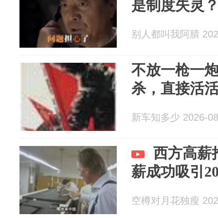
是制度失灵
别人都叫我阿腈 2026
不放一枪一炮
杀，直接活
新车知多少 2026-08
西方高薪
薪成功吸引20
空樽对月花独瘦 2026