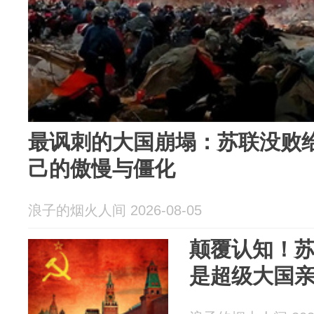
最讽刺的大国崩塌：苏联没败
己的傲慢与僵化
浪子的烟火人间 2026-08-05
颠覆认知！
是超级大国