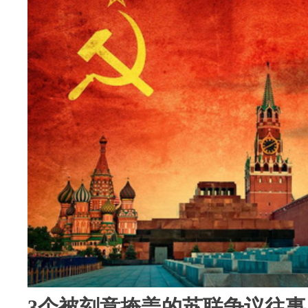
3个被刻意掩盖的苏联争议往