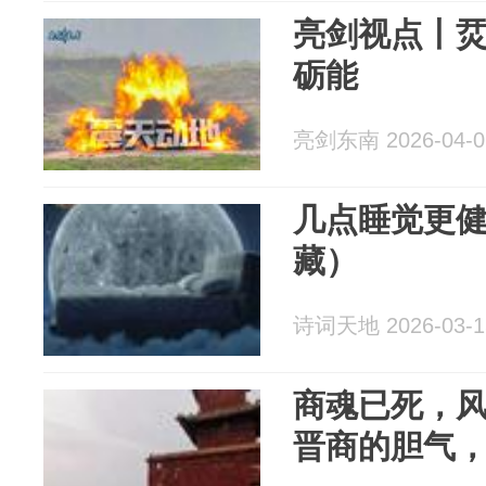
亮剑视点丨烎
砺能
亮剑东南 2026-04-0
几点睡觉更
藏）
诗词天地 2026-03-1
商魂已死，
晋商的胆气