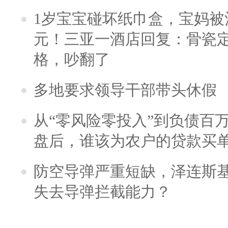
1岁宝宝碰坏纸巾盒，宝妈被酒
元！三亚一酒店回复：骨瓷
格，吵翻了
多地要求领导干部带头休假
从“零风险零投入”到负债百
盘后，谁该为农户的贷款买
防空导弹严重短缺，泽连斯
失去导弹拦截能力？