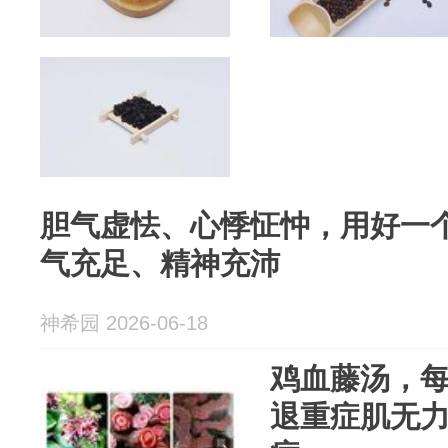
胆气虚怯、心悸怔忡，用好一
气充足、精神充沛
神希园 2026-06-18
鸡血藤汤，
退重症肌无