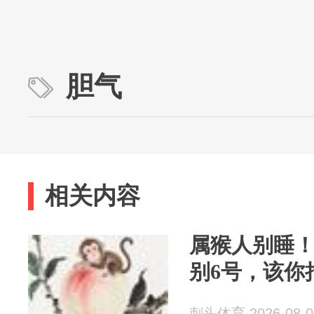
胆气
相关内容
属猴人别睡！
别6号，该你
刺头体育 2026-08-0