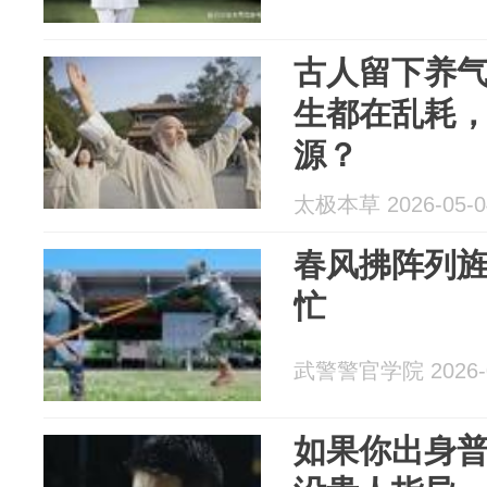
古人留下养
生都在乱耗
源？
太极本草 2026-05-0
春风拂阵列
忙
武警警官学院 2026-0
如果你出身