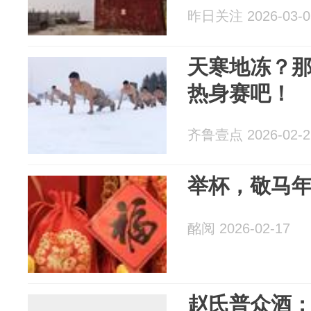
昨日关注 2026-03-0
天寒地冻？
热身赛吧！
齐鲁壹点 2026-02-2
举杯，敬马
酩阅 2026-02-17
赵氏普众酒