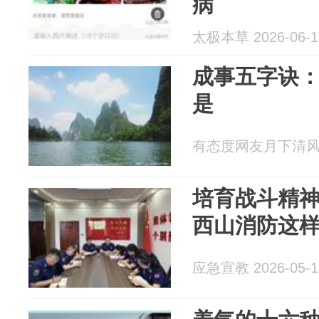
病
太极本草 2026-06-1
成事五字诀
是
有态度网友月下清风 20
培育战斗精神
西山消防这
应急宣教 2026-05-1