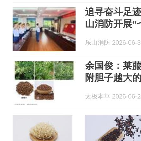
追寻奋斗足迹 
山消防开展“
乐山消防 2026-06-3
余国俊：莱
附胆子越大
太极本草 2026-06-2