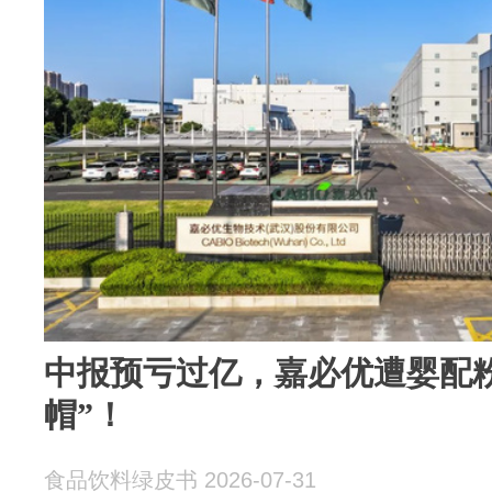
中报预亏过亿，嘉必优遭婴配
帽”！
食品饮料绿皮书 2026-07-31