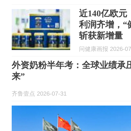
近140亿欧
利润齐增，“
斩获新增量
问健康画报 2026-07
外资奶粉半年考：全球业绩承
来”
齐鲁壹点 2026-07-31