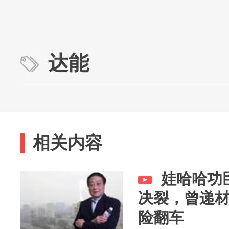
达能
相关内容
娃哈哈功
决裂，曾递
险翻车