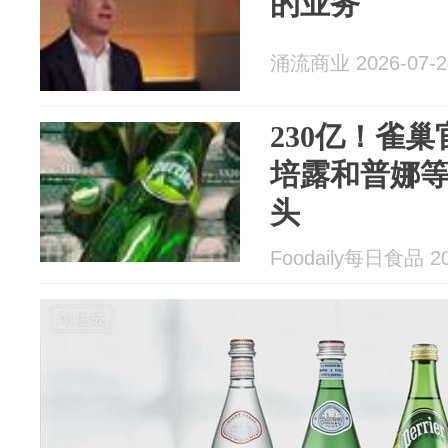
的业务
涌流商业 2026-07-2
230亿！雀
培露和普娜等
头
Foodaily每日食品 20