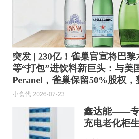
突发 | 230亿！雀巢官宣将
等“打包”进饮料新巨头：与美
Peranel，雀巢保留50%股权
小食代 2026-07-23
鑫达能——
充电老化柜