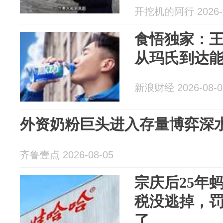
开挖机的阿行 2026-0
食悟独家：
从玛氏到达
新浪财经 2026-08-0
外资奶粉巨头进入存量博弈深
齐鲁壹点 2026-08-05
宗庆后25年
税没逃掉，
了