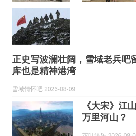
正史写波澜壮阔，雪域老兵吧
库也是精神港湾
雪域情怀吧 2026-08-09
《大宋》江
万里河山？
花叮娱乐 2026-08-0