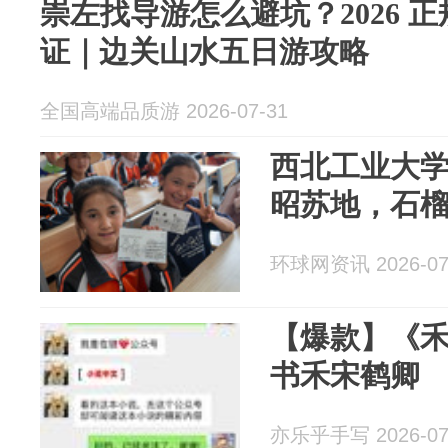
崇左找导游怎么避坑？2026 
证｜边关山水五日游攻略
全国高端品质游 2026-07-31
西北工业大
昭苏地，石
环球网资讯 2026-07
【爆款】《
书禾宋鹤卿
亦乐乎手写 2026-07