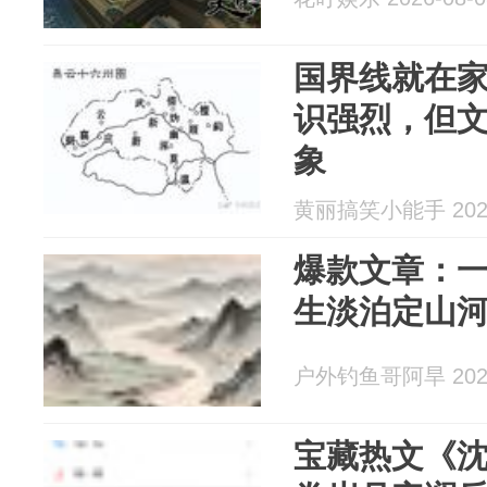
国界线就在
识强烈，但
象
黄丽搞笑小能手 2026
爆款文章：
生淡泊定山
户外钓鱼哥阿旱 2026
宝藏热文《