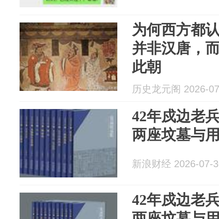
为何西方都
并非汉唐，
此朝
历史龙元阁 2026-07
42年戍边老
两座坟墓与
新浪财经 2026-07-3
42年戍边老
两座坟墓与