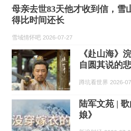
母亲去世83天他才收到信，雪
得比时间还长
雪域情怀吧 2026-07-27
《赴山海》
自圆其说的
蹲坑看世界 2026-07
陆军文苑 |
娘》