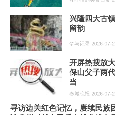
兴隆四大古
留韵
梦与记录 2026-07-2
开屏热搜放
保山父子两
当
春城晚报 2026-07-2
寻访边关红色记忆，赓续民族