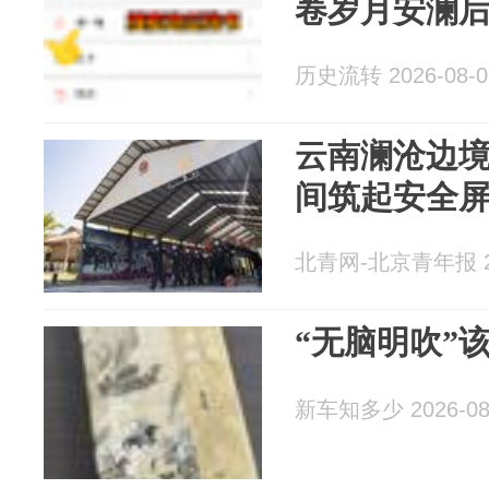
卷岁月安澜
历史流转 2026-08-0
云南澜沧边
间筑起安全
北青网-北京青年报 20
“无脑明吹”
新车知多少 2026-08