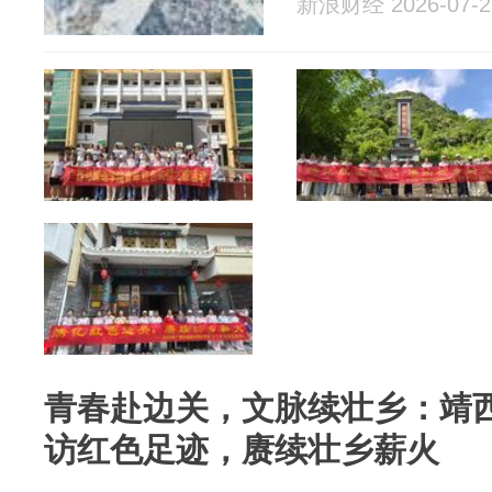
新浪财经 2026-07-2
青春赴边关，文脉续壮乡：靖
访红色足迹，赓续壮乡薪火