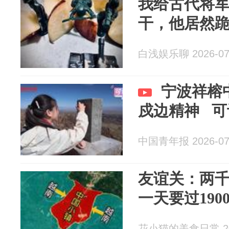
我给古代将
干，他居然
白浅娱乐聊 2026-07
宁波祥榕
戍边精神 可
中国青年报 2026-07
友谊关：两
一天要过190
花小猫的美食日常 202