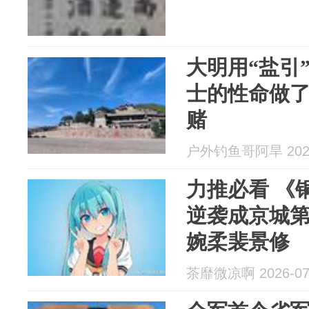
大明用“盐引
士的性命做
赌
户外钓鱼哥阿旱 2026
力推必看 《
逆袭成京城
婉柔裴景修
茶靡微凉啊 2026-07