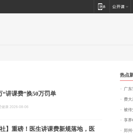
热点
广东雷州
万“讲课费”换50万罚单
费大厨
康 2026-08-06
被传交付严重超
享界
社】重磅！医生讲课费新规落地，医
郑州一汉堡店