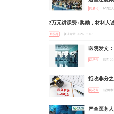
网易号
IVD匠人
2万元讲课费+奖励，材料人
网易号
新浪财经 2026-05-07
医院发文：
网易号
医客 202
拒收非分之
网易号
新浪财经 
严查医务人