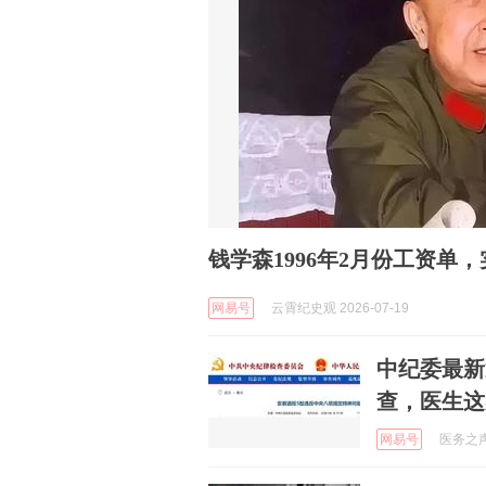
钱学森1996年2月份工资单，
网易号
云霄纪史观 2026-07-19
中纪委最新
查，医生这
网易号
医务之声 