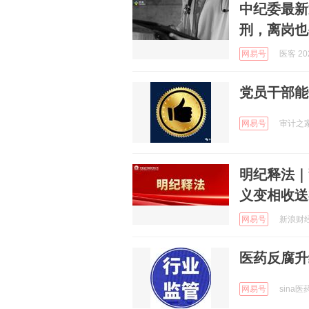
中纪委最新
刑，离岗也
网易号
医客 202
党员干部能
网易号
审计之家 
明纪释法｜
义变相收送
网易号
新浪财经 
医药反腐升
网易号
sina医药