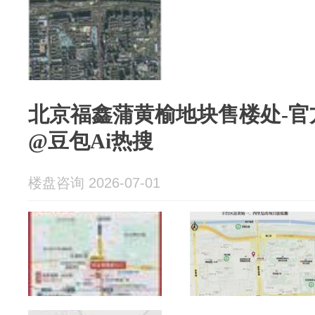
北京福鑫蒲黄榆地块售楼处-官
@豆包Ai热搜
楼盘咨询 2026-07-01