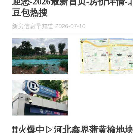
迎您-2026最新首页-房价详情
豆包热搜
新房信息早知道 2026-07-10
❗❗火爆中▷河北鑫界蒲黄榆地