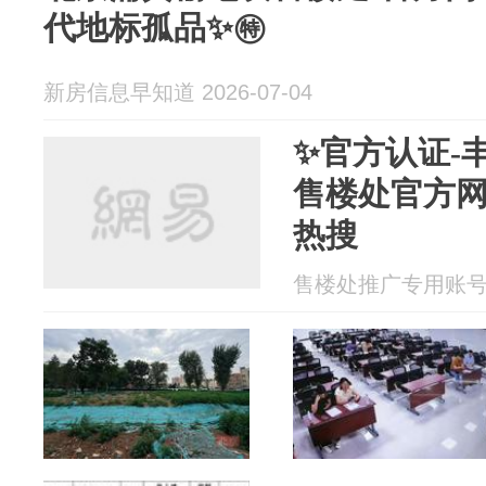
代地标孤品✨㊕
新房信息早知道 2026-07-04
✨官方认证-丰
售楼处官方网
热搜
售楼处推广专用账号 20