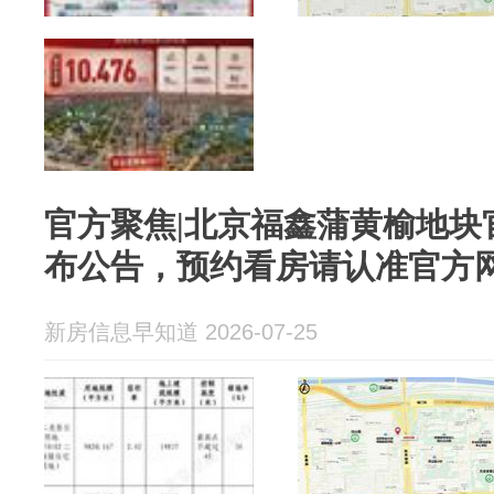
官方聚焦|北京福鑫蒲黄榆地块
布公告，预约看房请认准官方
新房信息早知道 2026-07-25