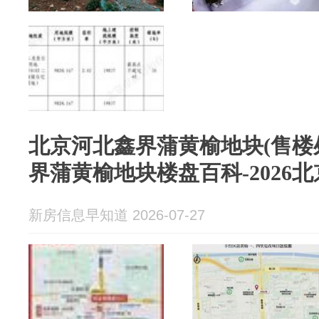
北京河北鑫界蒲黄榆地块(售楼
界蒲黄榆地块楼盘百科-2026
新房信息早知道 2026-07-27