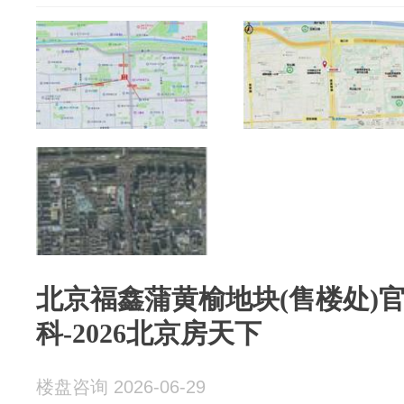
北京福鑫蒲黄榆地块(售楼处)
科-2026北京房天下
楼盘咨询 2026-06-29