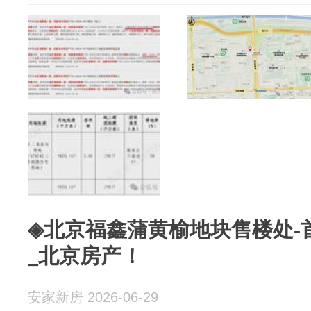
◈北京福鑫蒲黄榆地块售楼处-
_北京房产！
安家新房 2026-06-29