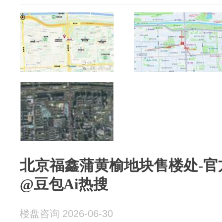
北京福鑫蒲黄榆地块售楼处-官
@豆包Ai热搜
楼盘咨询 2026-06-30