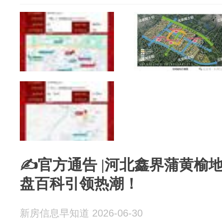
✍官方通告 |河北鑫界蒲黄榆
盘百科引领热潮！
新房信息早知道 2026-06-30