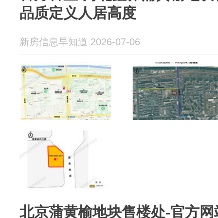
品质定义人居高度
新房信息早知道 2026-07-06
北京蒲黄榆地块售楼处-官方网