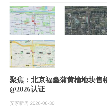
聚焦：北京福鑫蒲黄榆地块售
@2026认证
安家新房 2026-06-30