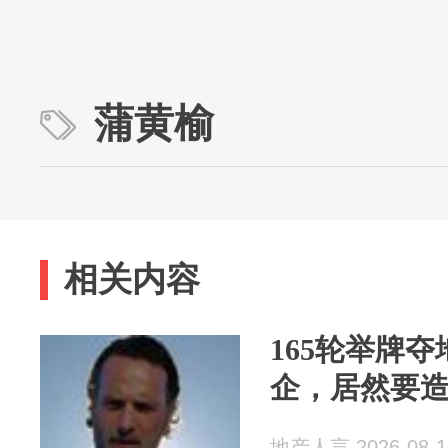
蒲黄榆
相关内容
165轮举牌
企，居然要
地产人言 2026-08-1