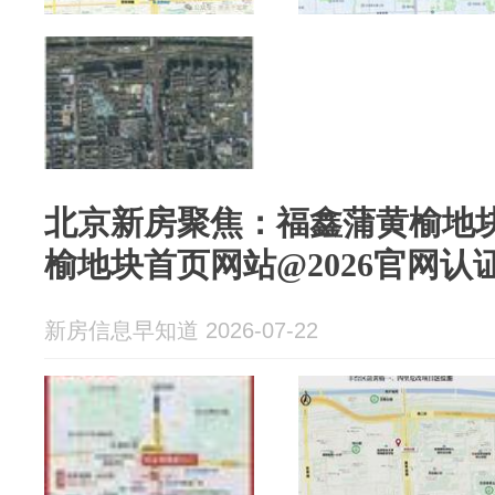
北京新房聚焦：福鑫蒲黄榆地
榆地块首页网站@2026官网认
新房信息早知道 2026-07-22