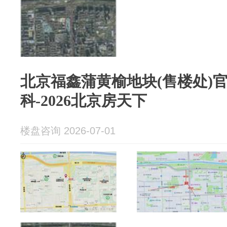
北京福鑫蒲黄榆地块(售楼处)
科-2026北京房天下
楼盘咨询 2026-07-01