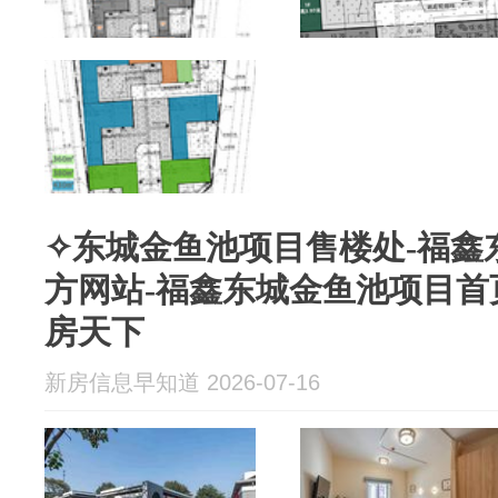
✧东城金鱼池项目售楼处-福鑫
方网站-福鑫东城金鱼池项目首页
房天下
新房信息早知道 2026-07-16