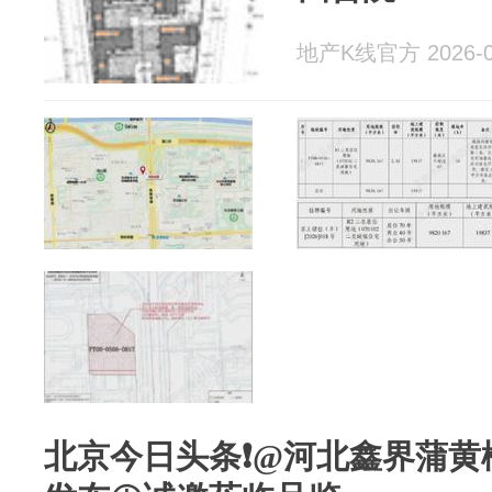
地产K线官方 2026-0
北京今日头条❗@河北鑫界蒲黄