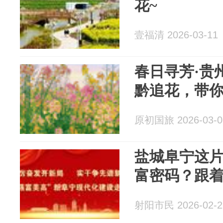
花~
壹福清 2026-03-11
春日寻芳·贵州
黔追花，带
原初国旅 2026-03-0
盐城阜宁这片
富密码？跟
射阳市民 2026-02-2