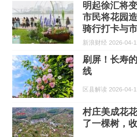
明起徐汇将变
市民将花园
骑行打卡与
新浪财经 2026-04-1
刷屏！长寿的 
线
区县解读 2026-04-1
村庄美成花
了一棵树，收