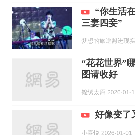
“你生活
三妻四妾”
梦想的旅途照进现实 20
“花花世界”
图请收好
锦绣太原 2026-01-1
好像变了
小喜悦 2026-01-01