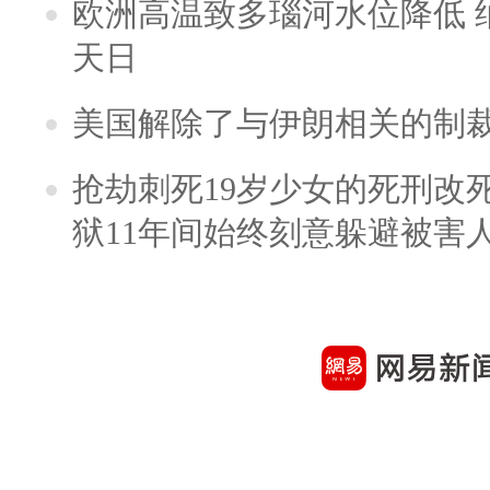
欧洲高温致多瑙河水位降低 
天日
美国解除了与伊朗相关的制
抢劫刺死19岁少女的死刑改
狱11年间始终刻意躲避被害