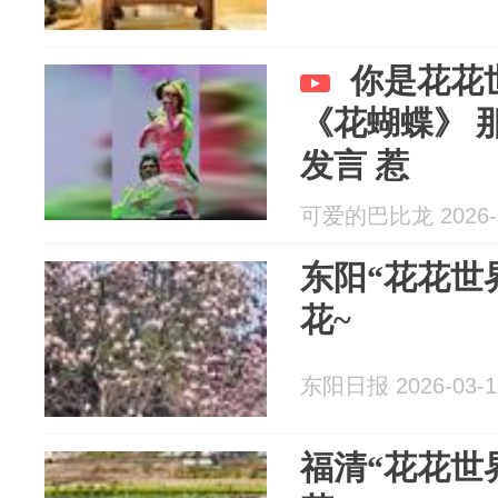
你是花花
《花蝴蝶》 
发言 惹
可爱的巴比龙 2026-0
东阳“花花世
花~
东阳日报 2026-03-1
福清“花花世