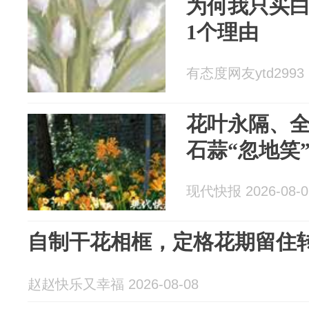
为何我只买
1个理由
有态度网友ytd2993 2
花叶永隔、
石蒜“忽地笑
现代快报 2026-08-0
自制干花相框，定格花期留住
赵赵快乐又幸福 2026-08-08