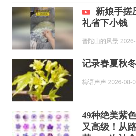
新娘手搓
礼省下小钱
普陀山的风景 2026-0
记录春夏秋
梅语声声 2026-08-0
49种绝美紫
又高级！从