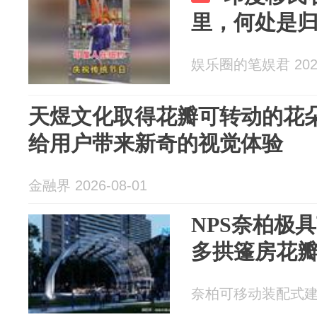
里，何处是
娱乐圈的笔娱君 2026
天煜文化取得花瓣可转动的花
给用户带来新奇的视觉体验
金融界 2026-08-01
NPS奈柏极
多拱篷房花
奈柏可移动装配式建筑 2