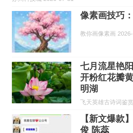
像素画技巧
教你画像素画 2026-0
七月流星艳
开粉红花瓣
明湖
飞天英雄古诗词鉴赏 20
【新文爆款
俊 陈蕊