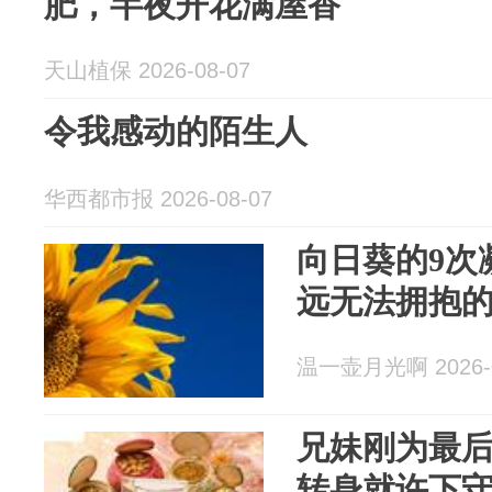
肥，半夜开花满屋香
天山植保 2026-08-07
令我感动的陌生人
华西都市报 2026-08-07
向日葵的9次
远无法拥抱
温一壶月光啊 2026-0
兄妹刚为最
转身就许下