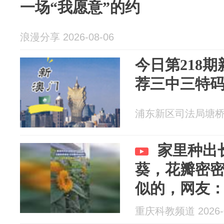
一场“我愿意”的约
浪漫分享 2026-08-06
今日第218
荐三中三特
浦东新区司法局塘桥司法
家里种出
葵，花瓣密
似的，网友
真实了
重庆科教频道 2026-0