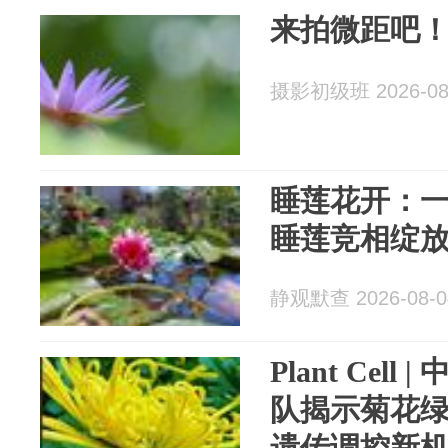
来拍微距吧
摄影初级班 2026-08
睡莲花开：一
睡莲竞相绽
静观默查 2026-08-0
Plant Cel
队揭示菊花
遗传调控新