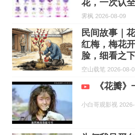
花，一次认
霁枫 2026-08-09
民间故事｜
红梅，梅花
脸，细看之
貌
空山载笔 2026-08-0
《花瓣》
小白哥观影视 2026-0