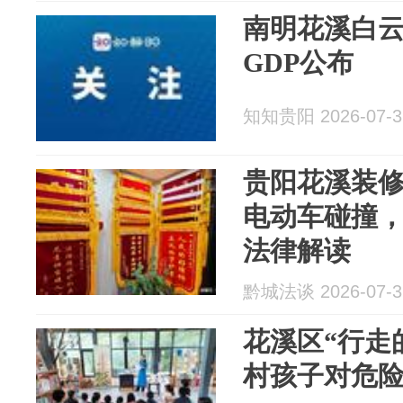
南明花溪白
GDP公布
知知贵阳 2026-07-3
贵阳花溪装
电动车碰撞
法律解读
黔城法谈 2026-07-3
花溪区“行走
村孩子对危险