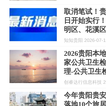
取消笔试！贵
日开始实行
明区、花溪
区、观山湖
知知贵阳 2026-07-1
阳、息烽均
2026贵阳本
家公共卫生
理-公共卫生
告卫生许可
创睿达行信息科技 202
今年贵阳贵
落地10个旅