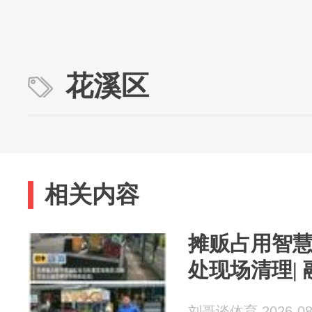
花溪区
相关内容
摊贩占用智
处现场清理|
刘哥谈体育 2026-08