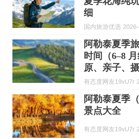
夏季花海纯玩
细
国内旅游优选 2026-0
阿勒泰夏季
时间（6–8
原、亲子、
有态度网友19vU7r 20
阿勒泰夏季（
景点大全
有态度网友19vU7r 20