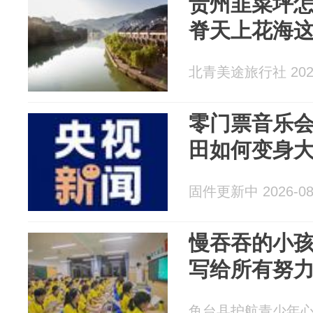
贵州韭菜坪怎
脊天上花海
北青美途旅行社 2026
零门票音乐
田如何变身
固件更新中 2026-08
慢吞吞的小
写给所有努
鱼台县护航青少年心理成