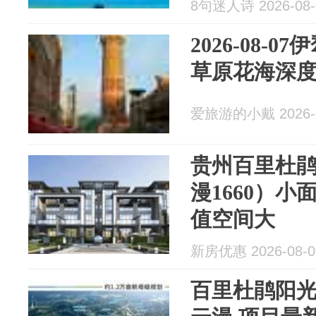
景点
8句迷人诗 2026-08-
2026-08-
草原花海深
爱旅游的小戴 2026-0
贵州百里杜
漫1660）小
值空间大
新房优惠 2026-08-0
百里杜鹃阳光云