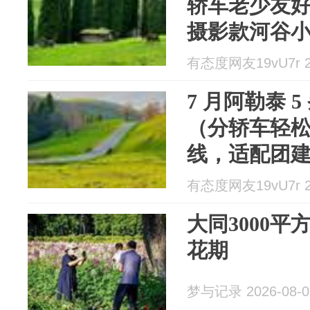
轿车老少友好
摄影款河谷
田**四类，
有态度网友19vU7r 20
配团建 / 亲
7 月阿勒泰 
（分轿车轻松
线，适配团
程避开喀纳
有态度网友19vU7r 20
大同3000
花期
梦与记录 2026-08-0