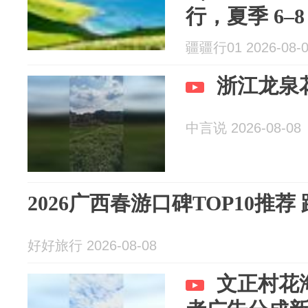
行，夏季 6–8 月
冬季 12–2
疆疆行01 2026-08-
浙江龙泉
中言说 2026-08-08
2026广西春游口碑TOP10推
好好旅行 2026-08-08
文正村花