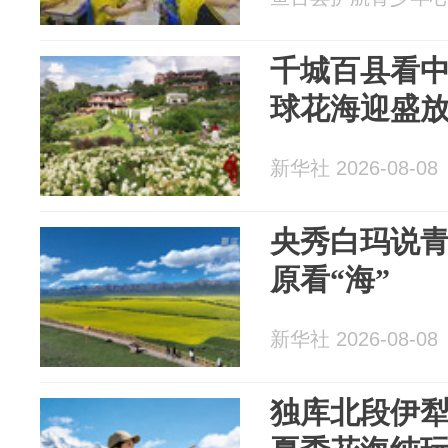
千城百县看
球花海迎盛
新华社 2026-08-08
央秀白玛说青
原看“海”
新华社 2026-08-08
独库北段伊犁