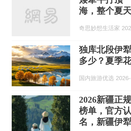
海，整个夏
奇思妙想生活家 2026
独库北段伊犁
多少？夏季花
国内旅游优选 2026-0
2026新疆正
榜单，官方
名，新疆伊