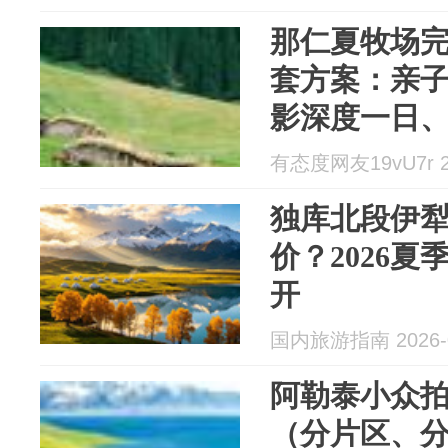
那仁夏牧场完
套方案：亲
影深度一日、
线）
有态度网友19vU7r 20
独库北段伊犁
价？2026
开
国内旅游指南 2026-0
阿勒泰小众
（分片区、