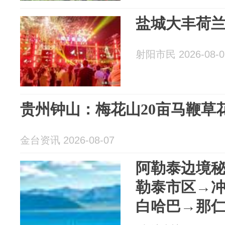
盐城大丰荷兰
射阳市民 2026-08-0
贵州钟山：梅花山20亩马鞭草
金台资讯 2026-08-07
阿勒泰边境秘
勒泰市区→
白哈巴→那