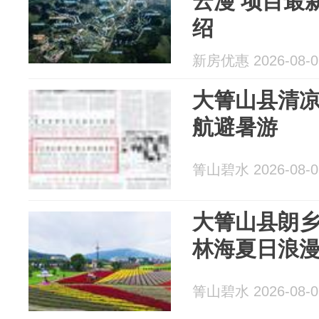
云漫 项目最
绍
新房优惠 2026-08-0
大箐山县清凉
航避暑游
箐山碧水 2026-08-0
大箐山县朗乡
林海夏日浪
箐山碧水 2026-08-0