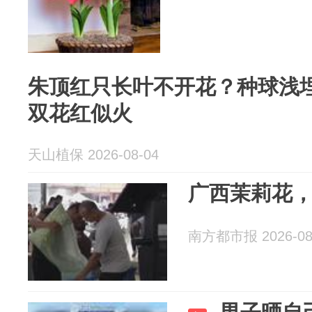
朱顶红只长叶不开花？种球浅埋
双花红似火
天山植保 2026-08-04
广西茉莉花
南方都市报 2026-08