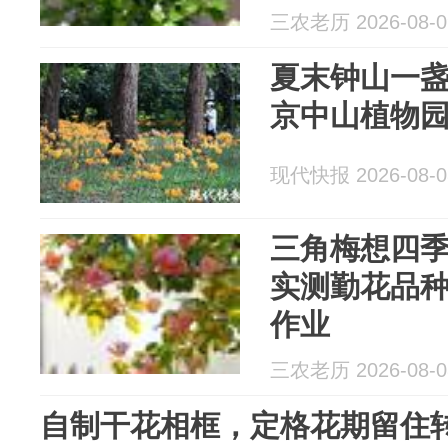
三农老历 2026-08-0
夏末钟山一盏
京中山植物
现代快报 2026-08-0
三角梅想四季
实测勤花品
作业
三农老历 2026-08-0
自制干花相框，定格花期留住