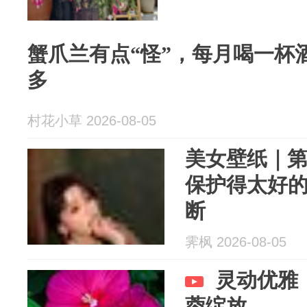
蟹爪兰有点“怪”，每月喝一杯
多
村花小草 2026-08-05
美女壁纸｜第4
保护得太好
断
霁枫 2026-08-05
灵动优雅
蓉绽放