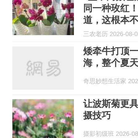
同一种玫红
道，这根本
三农老历 2026-08-0
矮牵牛打顶
海，整个夏
奇思妙想生活家 2026
让波斯菊更具
摄技巧
摄影初级班 2026-08