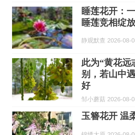
睡莲花开：一
睡莲竞相绽
静观默查 2026-08-0
此为“黄花远
别，若山中
好
邹小蘑菇 2026-08-0
玉簪花开 温柔
锦绣太原 2026-08-0