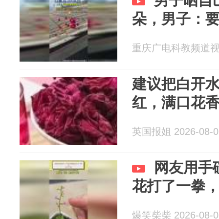
男子晒自
朵，男子：
重庆广电科教频道视频部
建议把白开
红，满口花
英国报姐 2026-08-0
网友用手
花打了一拳
爆笑柴柴 2026-08-0