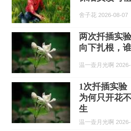
舍子花 2026-08-07
两次扦插实
向下扎根，
温一壶月光啊 2026-0
1次扦插实验
为何只开花
生
温一壶月光啊 2026-0