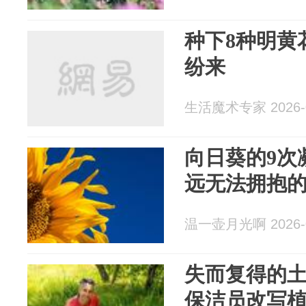
种下8种明黄
纷来
生活魔术专家 2026-0
向日葵的9次
远无法拥抱
温一壶月光啊 2026-0
失而复得的
保洁员改写