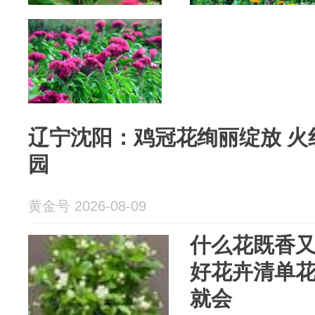
辽宁沈阳：鸡冠花绚丽绽放 火
园
黄金号 2026-08-09
什么花既香
好花卉清单
就会