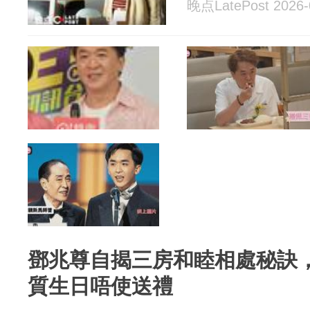
晚点LatePost 2026-
鄧兆尊自揭三房和睦相處秘訣
質生日唔使送禮