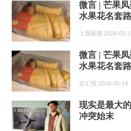
微言 | 芒
水果花名套
上观新闻 2026-05-1
微言 | 芒
水果花名套
文汇报 2026-05-14
现实是最大
冲突始末