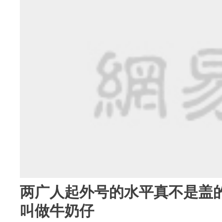
两广人起外号的水平真不是盖
叫做牛奶仔