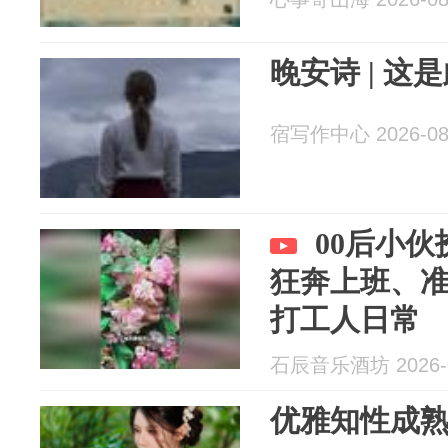
晚安诗 | 这
宿写作中心 2026-08
00后小伙
狂奔上班、
打工人日常
石辰音乐酒坊 2026-0
优雅知性成