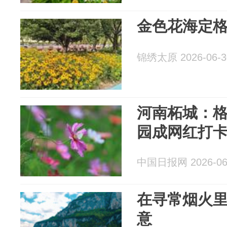
金色花海定
锦绣太原 2026-06-3
河南柘城：格
园成网红打
中国日报网 2026-06
在寻常烟火
意