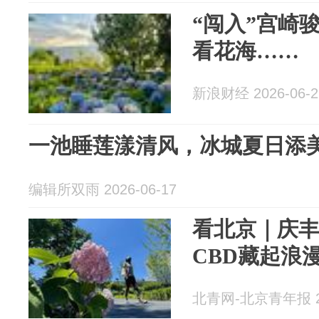
“闯入”宫崎
看花海……
新浪财经 2026-06-2
一池睡莲漾清风，冰城夏日添
编辑所双雨 2026-06-17
看北京｜庆
CBD藏起浪
北青网-北京青年报 20