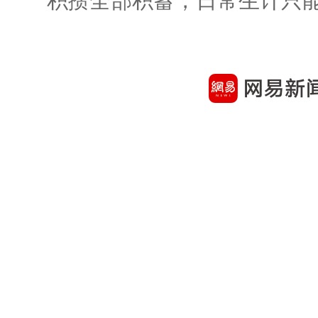
积攒全部积蓄，日常生计只