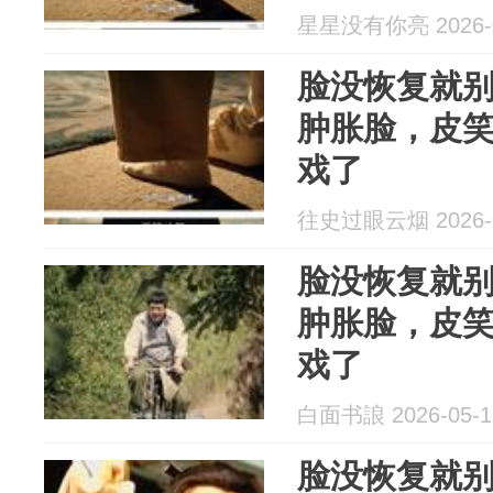
星星没有你亮 2026-0
脸没恢复就
肿胀脸，皮
戏了
往史过眼云烟 2026-0
脸没恢复就
肿胀脸，皮
戏了
白面书誏 2026-05-1
脸没恢复就