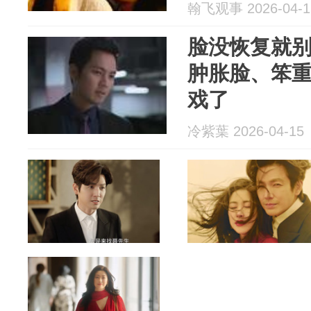
翰飞观事 2026-04-1
脸没恢复就
肿胀脸、笨
戏了
冷紫葉 2026-04-15