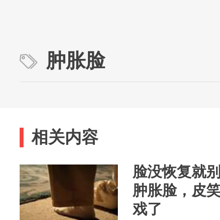
肿胀脸
相关内容
脸没恢复就
肿胀脸，皮
戏了