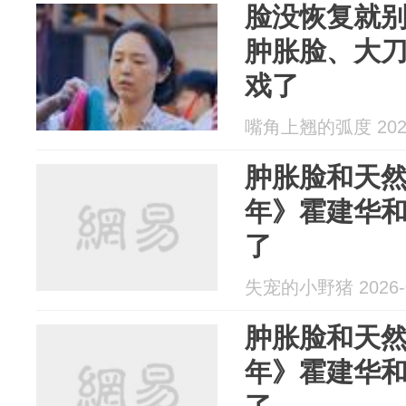
脸没恢复就
肿胀脸、大
戏了
嘴角上翘的弧度 2026
肿胀脸和天
年》霍建华和
了
失宠的小野猪 2026-0
肿胀脸和天
年》霍建华和