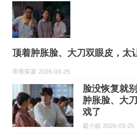
顶着肿胀脸、大刀双眼皮，太
蒂蒂茱家 2026-03-25
脸没恢复就
肿胀脸、大
戏了
庭小娱 2026-03-25