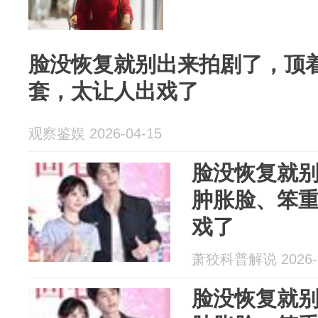
脸没恢复就别出来拍剧了，顶
套，太让人出戏了
观察鉴娱 2026-04-15
脸没恢复就
肿胀脸、笨
戏了
萧狡科普解说 2026-0
脸没恢复就