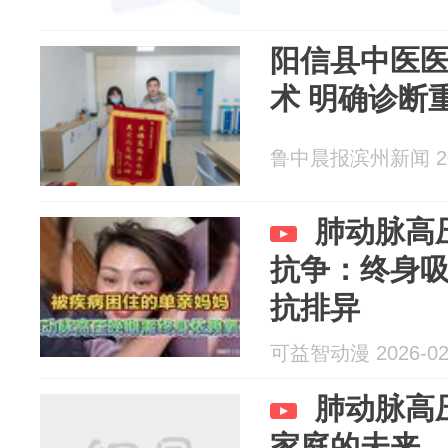
阳信县中医
术 明确诊断
鲁中晨报滨州新闻 202
肺动脉高
抗争：终身
抗排异
可益智动漫 2026-02
肺动脉高
家庭的未来