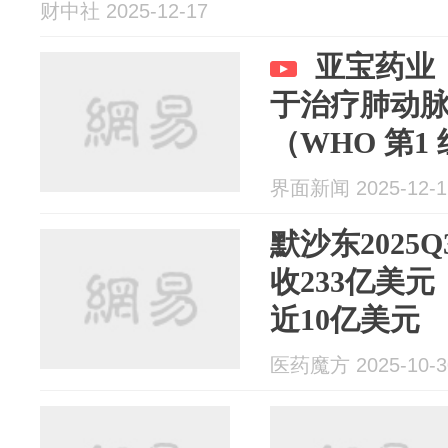
财中社 2025-12-17
亚宝药业：
于治疗肺动脉
（WHO 第
批
界面新闻 2025-12-1
默沙东2025
收233亿美
近10亿美元
医药魔方 2025-10-3