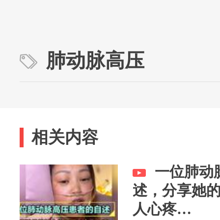
肺动脉高压
相关内容
一位肺动
述，分享她
人心疼…