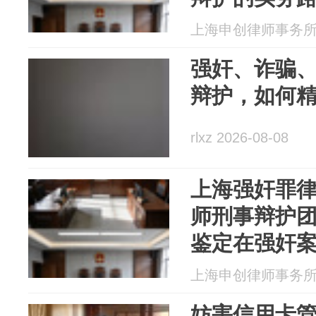
上海申创律师事务所 20
强奸、诈骗
辩护，如何
rlxz 2026-08-08
上海强奸罪
师刑事辩护团
鉴定在强奸
务要点
上海申创律师事务所 20
妨害信用卡