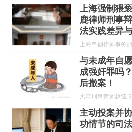
上海强制猥
鹿律师刑事辩
法实践差异
上海申创律师事务所 20
与未成年自
成强奸罪吗
后撤案！
天津刑事律师赵钰 202
主动投案并
功情节的司