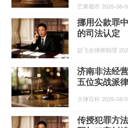
非法获取权
芒果都市 2026-08-0
道具等；法
挪用公款罪中
的司法认定
赵飞全律师助理 2026
济南非法经
五位实战派
大律百科 2026-08-0
传授犯罪方