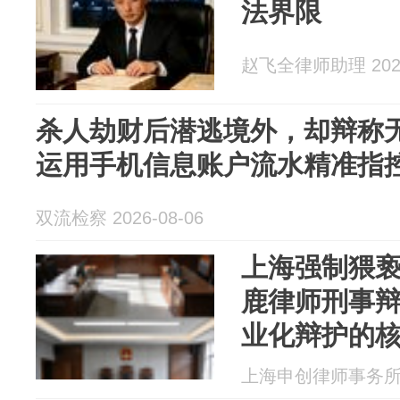
法界限
赵飞全律师助理 2026
杀人劫财后潜逃境外，却辩称
运用手机信息账户流水精准指
双流检察 2026-08-06
上海强制猥
鹿律师刑事辩
业化辩护的
上海申创律师事务所 20