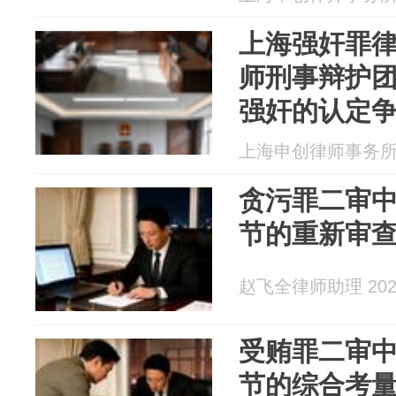
上海强奸罪
师刑事辩护团
强奸的认定
上海申创律师事务所 20
贪污罪二审
节的重新审
赵飞全律师助理 2026
受贿罪二审
节的综合考