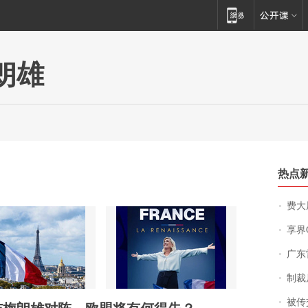
朗雄
热点
费大厨
享界
广东雷州
制裁
被传交付严重超