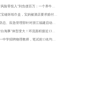
险零投入”到负债百万：一个养牛项目崩盘后，谁该为农户的贷款买单丨红星调查
坏纸巾盒，宝妈被酒店要求赔付924元！三亚一酒店回复：骨瓷定制！网友一查价格，吵翻了
总、应急管理部针对浙江福建启动防汛防台风四级应急响应
白海豚”体型变大！环流面积接近13个浙江那么大
招聘物理教师，笔试前13名均遭淘汰？教育局：已叫停招聘，成立调查组全面核查