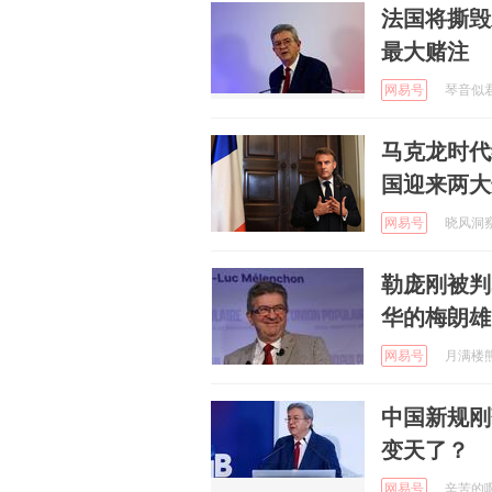
法国将撕毁
最大赌注
网易号
琴音似君语
马克龙时代
国迎来两大
网易号
晓风洞察 
勒庞刚被判
华的梅朗雄
网易号
月满楼熊安
中国新规刚
变天了？
网易号
辛苦的啊欣