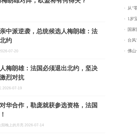
与梅朗雄对阵，欧盟将有何得失？
从“零风
1岁宝宝碰
国家防
亲中派逆袭，总统候选人梅朗雄：法
北约
台风“
佛山一中学
026-07-20
人梅朗雄：法国必须退出北约，坚决
激烈对抗
2026-07-19
对华合作，勒庞就获参选资格，法国
！
阳晚上的月亮 2026-07-14