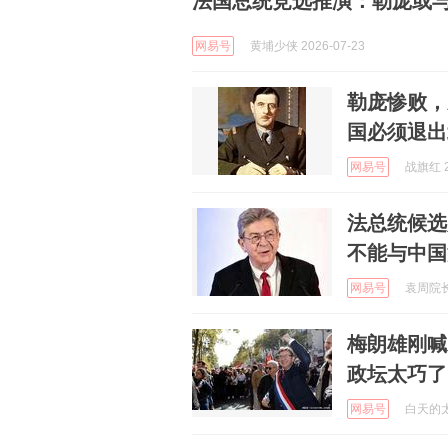
法国总统竞选推演：勒庞或
网易号
黄埔少侠 2026-07-23
勒庞惨败，
国必须退出
网易号
战旗红 2
法总统候选
不能与中国
网易号
袁周院长 
梅朗雄刚喊
政坛太巧了
网易号
白天的太