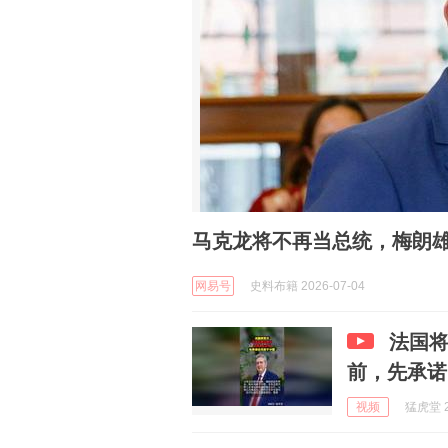
马克龙将不再当总统，梅朗
网易号
史料布籍 2026-07-04
法国
前，先承诺
视频
猛虎堂 2