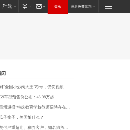
登录
注册免费邮箱
新闻
“全国小炒肉大王”称号，仅凭视频评出？中国烹饪协会回应
G9车型预售价公布：43.98万起
通报“特殊教育学校教师招聘存在违规行为”：已启动问责程序 副校长被停职
瓜子饺子，美国怕什么？
期、糊弄客户，知名独角兽车企创始人回应：都没证据，将依法采取措施，“本人长期与美国交管局保持沟通，对方表示肯定”