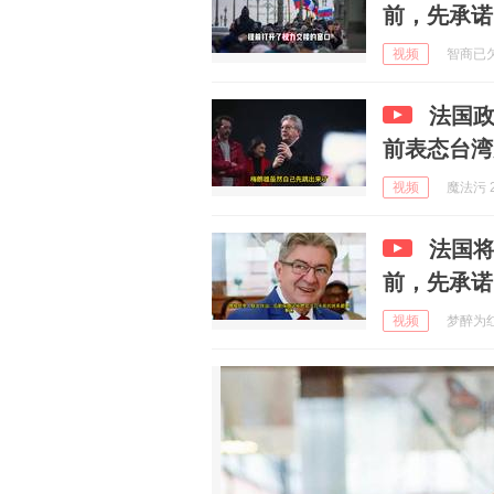
前，先承诺
视频
智商已欠费
法国
前表态台湾
视频
魔法污 2
法国
前，先承诺
视频
梦醉为红颜