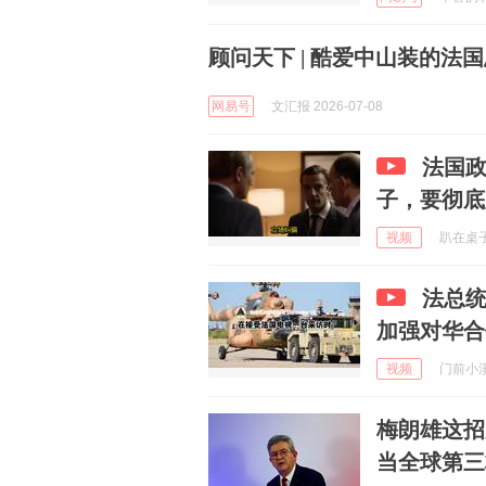
顾问天下 | 酷爱中山装的法
网易号
文汇报 2026-07-08
法国
子，要彻底
视频
趴在桌子上
法总
加强对华合
视频
门前小溪下
梅朗雄这招
当全球第三