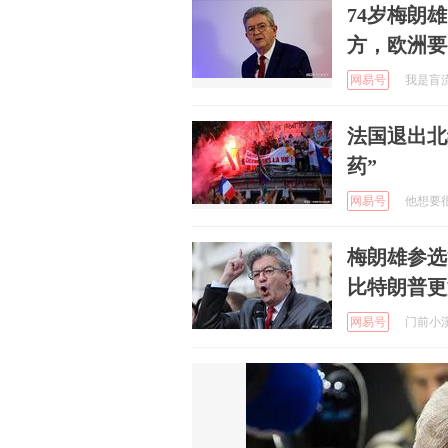
74岁梅朗
方，欧洲要
网易号
我是盲流 
法国退出北
药”
网易号
他想要很
梅朗雄参选
比特朗普更
网易号
门前小溪下