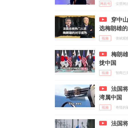
网易号
尘世闲云 
穿中
选梅朗雄的
视频
张斌观察 
梅朗雄
拢中国
视频
智商已欠费
法国
湾属中国
视频
奇怪的鲨鱼
法国