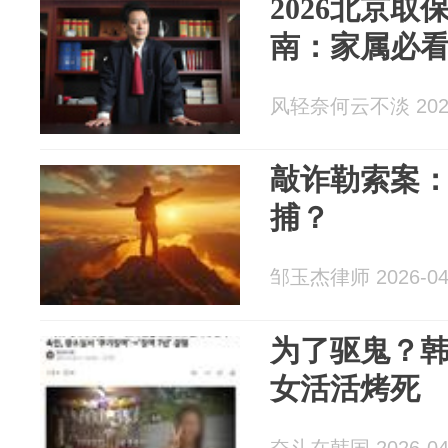
2026北京
南：家属必看
风轻奈何云不淡 2026
敲诈勒索案
捕？
邹玉杰律师 2026-04
为了驱鬼？
女活活烤死