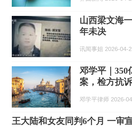
山西梁文海
年未决
讯闻事姐 2026-04-2
邓学平｜35
案，检方抗
邓学平律师 2026-04
王大陆和女友同判6个月 一审