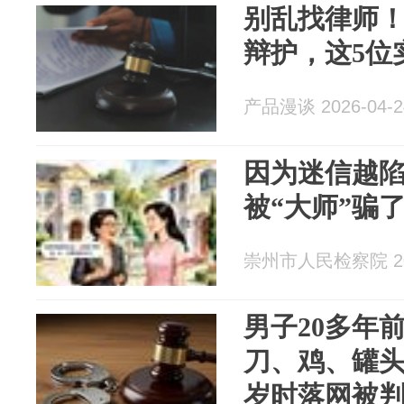
别乱找律师
辩护，这5位
产品漫谈 2026-04-2
因为迷信越陷
被“大师”骗
崇州市人民检察院 202
男子20多年
刀、鸡、罐头等
岁时落网被