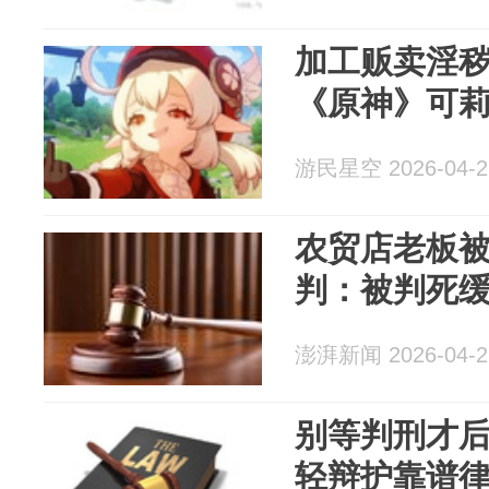
加工贩卖淫秽
《原神》可
游民星空 2026-04-2
农贸店老板
判：被判死
澎湃新闻 2026-04-2
别等判刑才后
轻辩护靠谱