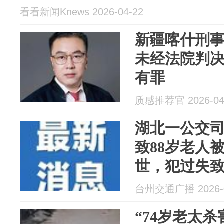
看看新闻Knews 2026-04-22
新疆喀什刑
未经法院判
有罪
质感推荐官 2026-04
湖北一公交
致88岁老人
世，犯过失
缓刑
台州交通广播 2026-0
“74岁老太杀