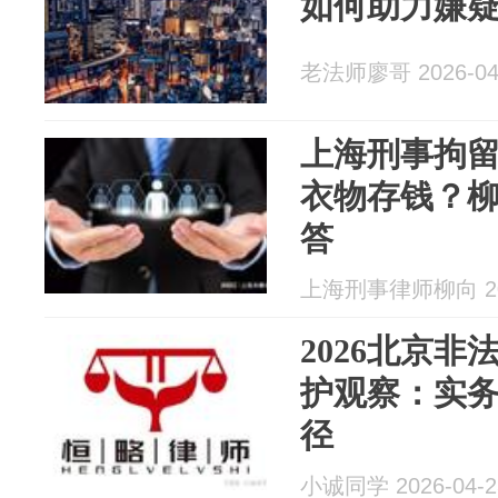
如何助力嫌
老法师廖哥 2026-04
上海刑事拘
衣物存钱？
答
上海刑事律师柳向 202
2026北京
护观察：实
径
小诚同学 2026-04-2