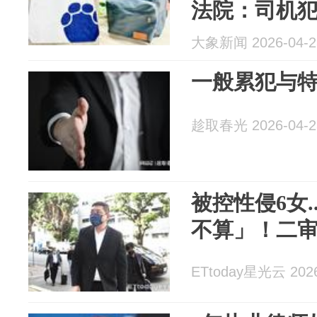
法院：司机
一审获缓刑
大象新闻 2026-04-2
一般累犯与
趁取春光 2026-04-2
被控性侵6女.
不算」！二审
ETtoday星光云 2026