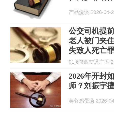
产品漫谈 2026-04-2
公交司机提前
老人被门夹
失致人死亡
91.6陕西交通广播 202
2026年开
师？刘振宇
芙蓉鸡蛋汤 2026-04