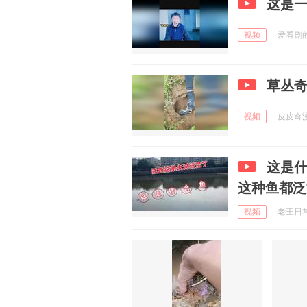
这是
视频
爱看剧的阿
草丛
视频
皮皮奇漫趣
这是
这种鱼都泛
视频
老王日常犯