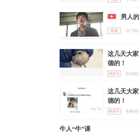
男人
视频
冷门精选 
这几天大家
德的！
网易号
新浪财经 
这几天大家
德的！
网易号
鲁网德州 
牛人“牛”课