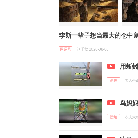
李斯一辈子想当最大的仓中
网易号
论千秋 2026-08-03
用蚯
视频
美人茶话会
鸟妈
视频
农夫大璃哥