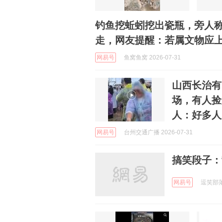
钓鱼挖蚯蚓挖出瓷瓶，旁人
走，网友提醒：若属文物应
网易号
鱼窝鱼窝 2026-07-31
山西长治有
场，有人捡
人：好多人
网易号
台州交通广播 2026-07-31
搞笑段子：
网易号
逗笑部落 