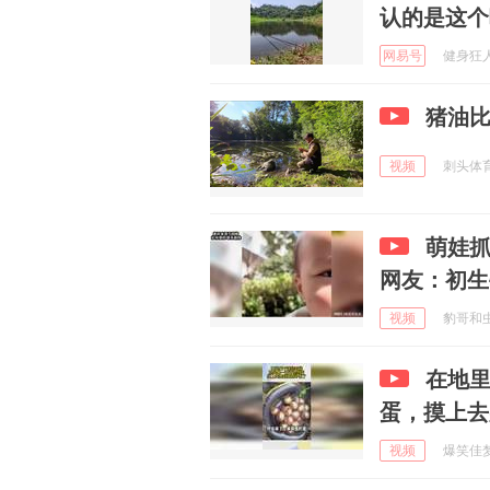
认的是这个
网易号
健身狂人 
猪油
视频
刺头体育 
萌娃
网友：初生
视频
豹哥和虫虫
在地
蛋，摸上去
视频
爆笑佳梦 