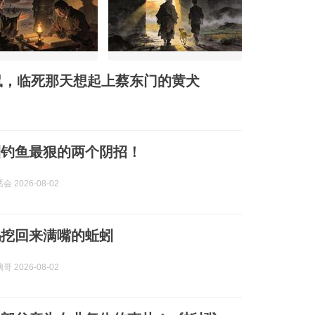
鼠，临死那天想起上蔡东门的黄犬
蚓钓鱼最狠的两个阴招！
 2026-08-02
妈挖回来满嘴的蚯蚓
 2026-08-02