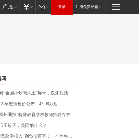
登录
注册免费邮箱
新闻
“全国小炒肉大王”称号，仅凭视频评出？中国烹饪协会回应
G9车型预售价公布：43.98万起
通报“特殊教育学校教师招聘存在违规行为”：已启动问责程序 副校长被停职
瓜子饺子，美国怕什么？
险零投入”到负债百万：一个养牛项目崩盘后，谁该为农户的贷款买单丨红星调查