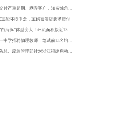
期、糊弄客户，知名独角兽车企创始人回应：都没证据，将依法采取措施，“本人长期与美国交管局保持沟通，对方表示肯定”
坏纸巾盒，宝妈被酒店要求赔付924元！三亚一酒店回复：骨瓷定制！网友一查价格，吵翻了
白海豚”体型变大！环流面积接近13个浙江那么大
招聘物理教师，笔试前13名均遭淘汰？教育局：已叫停招聘，成立调查组全面核查
总、应急管理部针对浙江福建启动防汛防台风四级应急响应