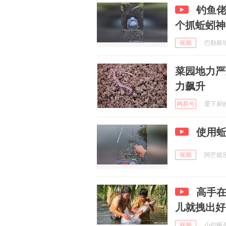
钓鱼
个抓蚯蚓神
视频
巴勒斯坦媳
菜园地力严
力飙升
网易号
爱下厨的阿
使用
视频
阿芒娱乐说
高手
儿就拽出好
视频
小似睡不醒