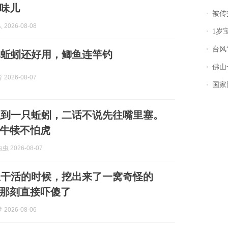
味儿
被传交付严重超
2026-08-08
1岁宝宝碰
台风“
比蚯蚓还好用，鲫鱼连竿钓
佛山一中学
2026-08-07
国家防
抓到一只蚯蚓，二话不说先往嘴里塞。
牛犊不怕虎
 2026-08-07
里干活的时候，挖出来了一窝奇怪的
那刻直接吓傻了
2026-08-06