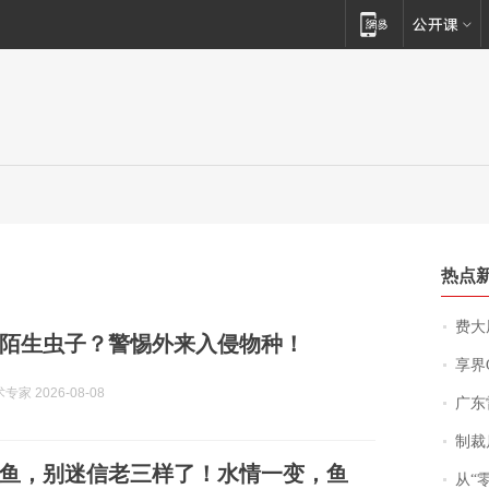
热点
费大厨
陌生虫子？警惕外来入侵物种！
享界
家 2026-08-08
广东雷州
制裁
鱼，别迷信老三样了！水情一变，鱼
从“零风