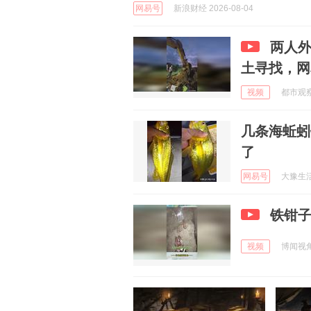
网易号
新浪财经 2026-08-04
两人
土寻找，网
视频
都市观察 
几条海蚯蚓
了
网易号
大豫生活 
铁钳
视频
博闻视角 