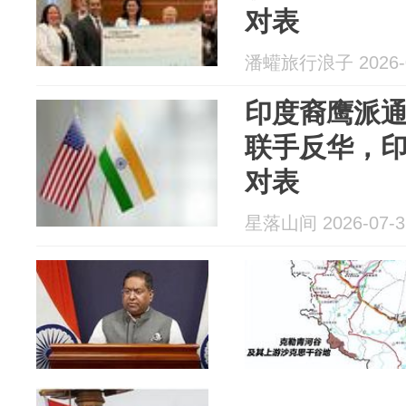
对表
潘蠸旅行浪子 2026-0
印度裔鹰派
联手反华，
对表
星落山间 2026-07-3