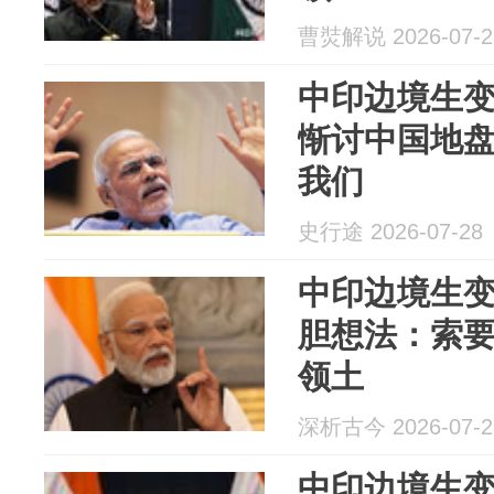
曹焋解说 2026-07-2
中印边境生
惭讨中国地盘
我们
史行途 2026-07-28
中印边境生
胆想法：索要
领土
深析古今 2026-07-2
中印边境生