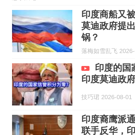
印度商船又
莫迪政府提
锅？
落梅如雪乱飞 2026-0
印度的国
印度莫迪政
技巧珺 2026-08-01
印度裔鹰派
联手反华，