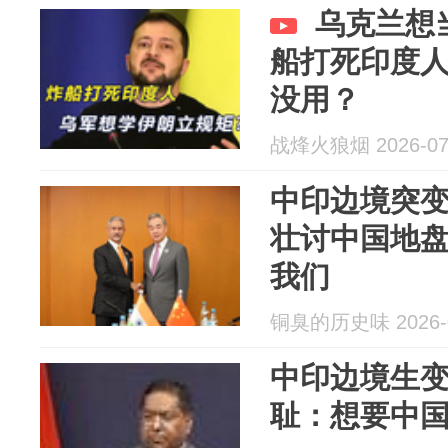
乌克兰想
船打死印度
没用？
战烽火狼烟 2026-07
中印边境突
壮讨中国地盘
我们
铜臭的历史味 2026-0
中印边境生
耻：想要中国