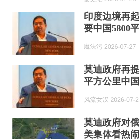
印度边境再
要中国5800
魔法污 2026-07-27
莫迪政府再提
平方公里中
风流女汉 2026-07-2
莫迪政府对
美集体看热