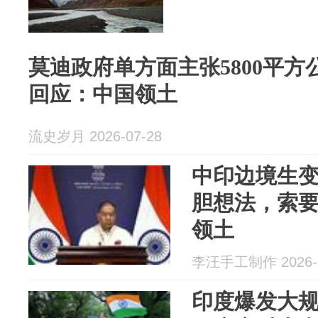
莫迪政府单方面主张5800平
回应：中国领土
流史岁月 2026-07-28
中印边境生
胆想法，索要
领土
李汪手工制作 2026-0
印度爆发大