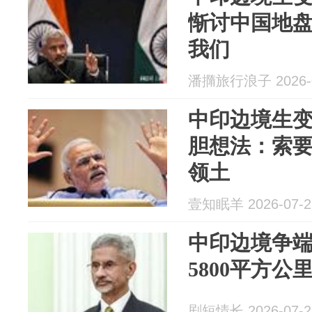
惭讨中国地盘
我们
潘撱旅行浪子 2026-0
中印边境生
胆想法：索要
领土
壹知眠羊 2026-07-2
中印边境争
5800平方
剧短情长 2026-07-2