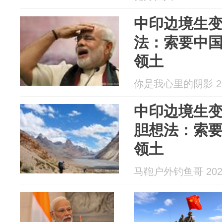
中印边境生
法：索要中
领土
你是我心里的阴影 202
中印边境生
胆想法：索要
领土
马鞄户外钓鱼哥 2026