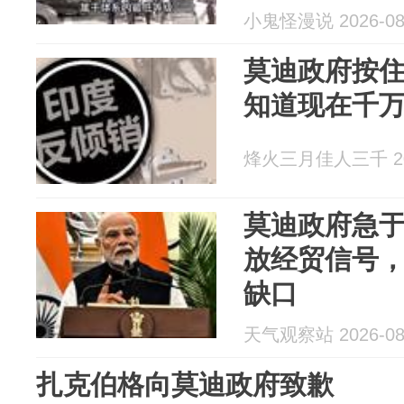
小鬼怪漫说 2026-08
莫迪政府按
知道现在千
烽火三月佳人三千 202
莫迪政府急
放经贸信号
缺口
天气观察站 2026-08
扎克伯格向莫迪政府致歉