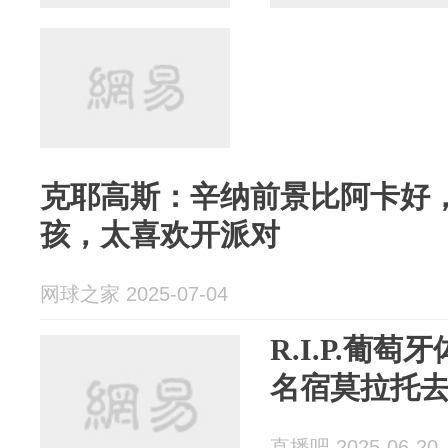
克耶高斯：辛纳前景比阿卡好
孩，太喜欢开派对
网球之家 2025-07-04
R.I.P.葡
名宿莫拉托去
直播吧 2025-06-20