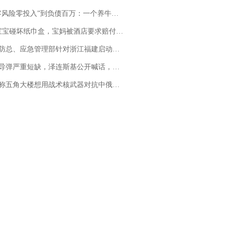
险零投入”到负债百万：一个养牛项目崩盘后，谁该为农户的贷款买单丨红星调查
坏纸巾盒，宝妈被酒店要求赔付924元！三亚一酒店回复：骨瓷定制！网友一查价格，吵翻了
总、应急管理部针对浙江福建启动防汛防台风四级应急响应
弹严重短缺，泽连斯基公开喊话，乌克兰失去导弹拦截能力？
五角大楼想用战术核武器对抗中俄，专家：赤裸裸的“核讹诈”