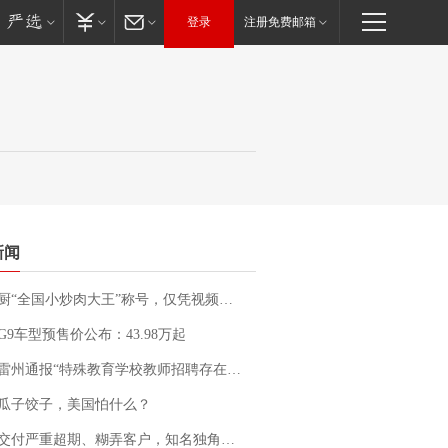
登录
注册免费邮箱
新闻
“全国小炒肉大王”称号，仅凭视频评出？中国烹饪协会回应
G9车型预售价公布：43.98万起
通报“特殊教育学校教师招聘存在违规行为”：已启动问责程序 副校长被停职
瓜子饺子，美国怕什么？
期、糊弄客户，知名独角兽车企创始人回应：都没证据，将依法采取措施，“本人长期与美国交管局保持沟通，对方表示肯定”