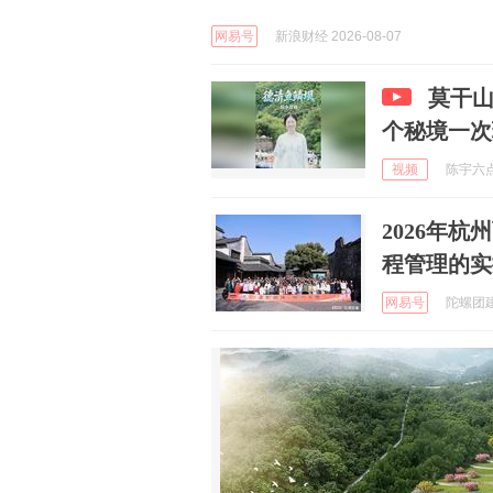
网易号
新浪财经 2026-08-07
莫干山
个秘境一次
视频
陈宇六点半
2026年
程管理的实
网易号
陀螺团建 