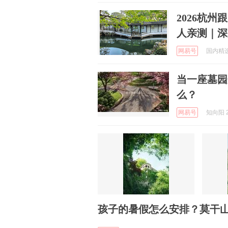
2026杭
人亲测｜深
网易号
国内精选旅
当一座墓园
么？
网易号
知向阳 2
孩子的暑假怎么安排？莫干山