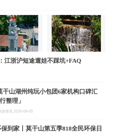
：江浙沪短途遛娃不踩坑+FAQ
8月莫干山湖州纯玩小包团6家机构口碑汇
行整理」
资讯 2026-08-05
环保到家丨莫干山第五季818全民环保日