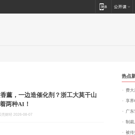
热点
费大厨
做香薰，一边造催化剂？浙工大莫干山
享界
着两种AI！
广东雷州
财经 2026-08-07
制裁
被传交付严重超