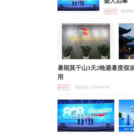
盛大启幕
网易号
新浪财经 
暑期莫干山3天2晚避暑度假
用
网易号
漠星资讯 2026-08-04