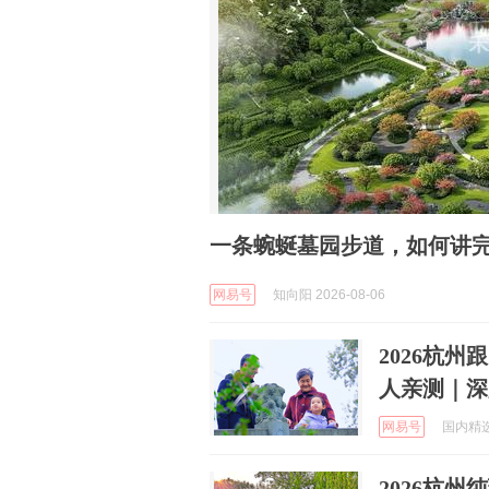
一条蜿蜒墓园步道，如何讲完
网易号
知向阳 2026-08-06
2026杭
人亲测｜深
网易号
国内精选旅
2026杭