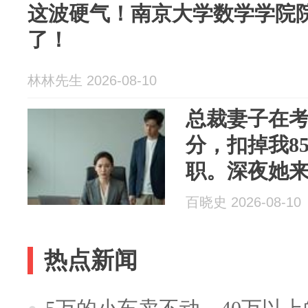
这波硬气！南京大学数学学院
了！
林林先生 2026-08-10
总裁妻子在
分，扣掉我8
职。深夜她
你快回来推
百晓史 2026-08-10
热点新闻