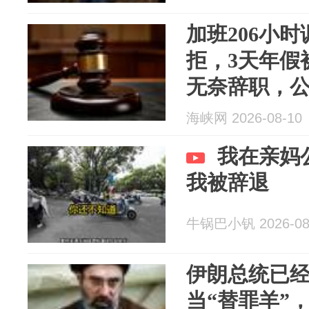
加班206小
拒，3天年假
无奈辞职，公
度”赖账，法
海峡网 2026-08-10
我在亲妈
我被辞退
牛锅巴小钒 2026-08
伊朗总统已
当“替罪羊”