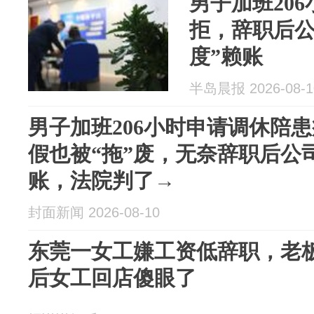
男子加班20
拒，辞职后公
度”赖账
半岛晨报 2026-08-1
男子加班206小时申请调休陪
假也被“拖”废，无奈辞职后公
账，法院判了→
封面新闻 2026-08-10
东莞一女工嫌工资低辞职，老
后女工回店傻眼了