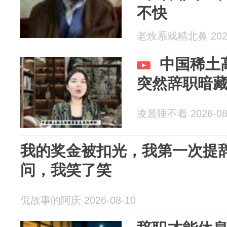
不快
老炇系戏精北鼻 2026
中国稀土
突然辞职暗
凌晨睡不着 2026-08
我的奖金被扣光，我第一次提
问，我笑了笑
侃故事的阿庆 2026-08-10