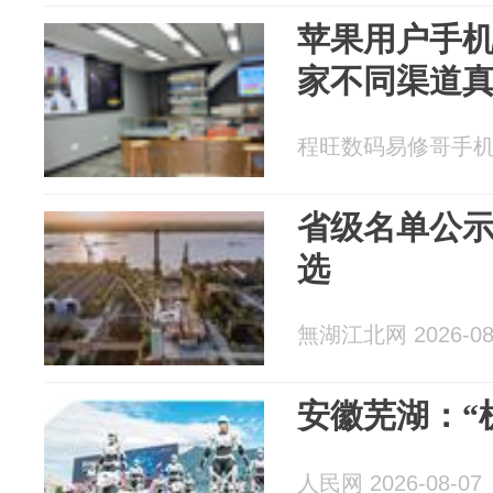
苹果用户手
家不同渠道
程旺数码易修哥手机维修
省级名单公示
选
無湖江北网 2026-08
安徽芜湖：“
人民网 2026-08-07