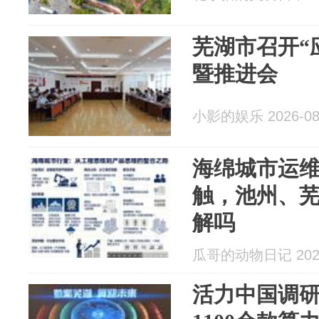
芜湖市召开“
暨推进会
小影的娱乐 2026-08
海绵城市运
触，池州、芜
解吗
瓜哥的动物日记 2026
活力中国调研