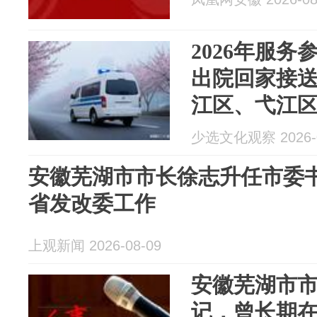
2026年服
出院回家接
江区、弋江
择清单
少选文化观察 2026-0
安徽芜湖市市长徐志升任市委
省发改委工作
上观新闻 2026-08-09
安徽芜湖市
记，曾长期