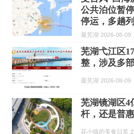
公共泊位暂
停运，多趟
交通管制
最芜湖 2026-08-09
芜湖弋江区1
整，涉及多
最芜湖 2026-08-09
芜湖镜湖区4
杆，还是普
花小猫的美食日常 202