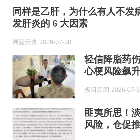
同样是乙肝，为什么有人不发
发肝炎的 6 大因素
展望云霄 2026-07-30
轻信降脂药
心梗风险飙
极目新闻 2026-07-3
匪夷所思！
风险，仓促