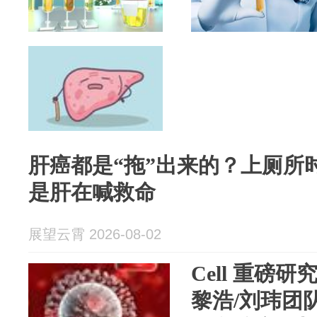
肝癌都是“拖”出来的？上厕所
是肝在喊救命
展望云霄 2026-08-02
Cell 重磅
黎浩/刘玮团