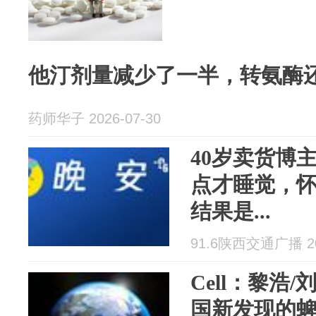
他汀剂量减少了一半，转氨酶
药师华子 2026-07-30
40岁卖货博
点才睡觉，
结果是...
91.6陕西交通广播 202
Cell：黎浩
国新发现的