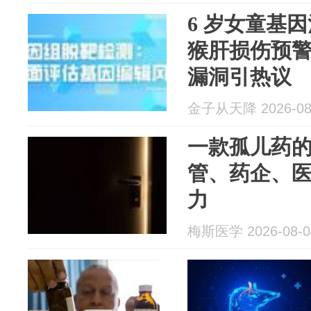
6 岁女童基
猴肝损伤预
漏洞引热议
金子从天降 2026-08
一款孤儿药
管、药企、
力
梅斯医学 2026-08-0