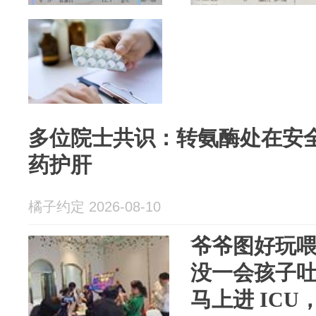
多位院士共识：转氨酶处在安
药护肝
橘子约定 2026-08-10
爷爷图好玩喂
没一会孩子
马上进 IC