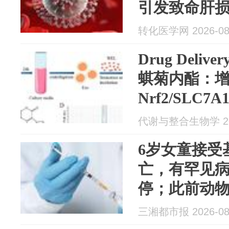
引发致命肝
转化医学网 2026-08
Drug Deli
蜞菊内酯：
Nrf2/SLC7
毒症肝损伤中
代谢与整合生物学 202
王婧雯团队)
6岁女童接受
亡，有罕见
停；此前动
受治疗的4只
三湘都市报 2026-08
重度肝损伤