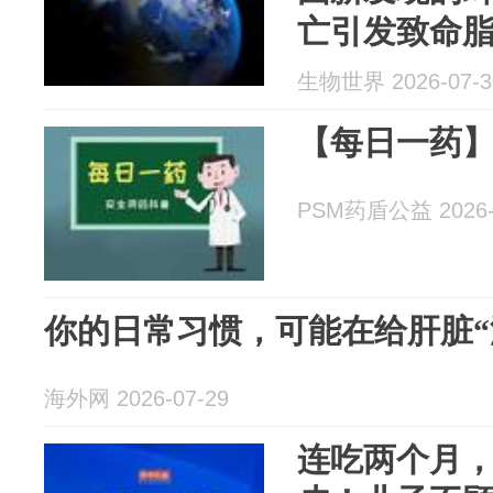
亡引发致命
方案
生物世界 2026-07-3
【每日一药
PSM药盾公益 2026-
你的日常习惯，可能在给肝脏“添
海外网 2026-07-29
连吃两个月