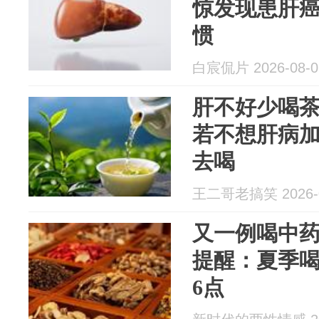
惊发现患肝癌
惯
白宸侃片 2026-08-0
肝不好少喝
若不想肝病
去喝
王二哥老搞笑 2026-0
又一例喝中
提醒：夏季
6点